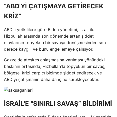
“ABD'Yİ ÇATIŞMAYA GETİRECEK
KRİZ”
ABD'li yetkililere göre Biden yönetimi, İsrail ile
Hizbullah arasında son dönemde artan şiddet
olaylarının topyekun bir savaşa dönüşmesinden son
derece kaygılı ve bunu engellemeye çalışıyor.
Gazze'de ateşkes anlaşmasına varılması yönündeki
baskının ortasında, Hizbullah'la topyekün bir savaş,
bölgesel krizi çarpıcı biçimde şiddetlendirecek ve
ABD'yi çatışmanın daha da içine sürükleyecektir.
İSRAİL'E “SINIRLI SAVAŞ” BİLDİRİMİ
Geçtiğimiz haftalarda Biden yönetimi İsrail'i Lübnan'da