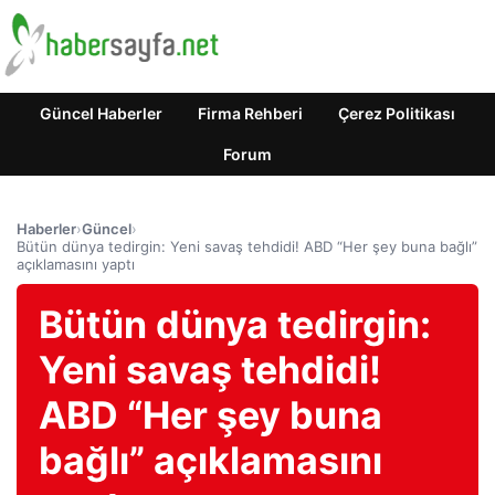
Güncel Haberler
Firma Rehberi
Çerez Politikası
Forum
Haberler
›
Güncel
›
Bütün dünya tedirgin: Yeni savaş tehdidi! ABD “Her şey buna bağlı”
açıklamasını yaptı
Bütün dünya tedirgin:
Yeni savaş tehdidi!
ABD “Her şey buna
bağlı” açıklamasını