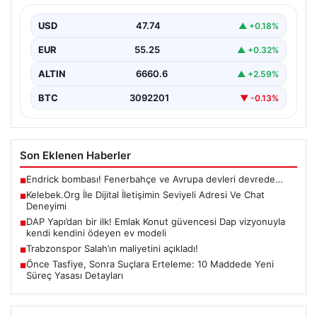
İnternet ortamında kullanıcıların kaliteli bir biçimde
iletişim oluşturması ciddi bir değer barındırmaktadır.
USD
47.74
▲ +0.18%
Halen birçok…
EUR
55.25
▲ +0.32%
ALTIN
6660.6
▲ +2.59%
BTC
3092201
▼ -0.13%
Son Eklenen Haberler
Endrick bombası! Fenerbahçe ve Avrupa devleri devrede…
■
Kelebek.Org İle Dijital İletişimin Seviyeli Adresi Ve Chat
■
Deneyimi
DAP Yapı’dan bir ilk! Emlak Konut güvencesi Dap vizyonuyla
■
kendi kendini ödeyen ev modeli
Trabzonspor Salah’ın maliyetini açıkladı!
■
Önce Tasfiye, Sonra Suçlara Erteleme: 10 Maddede Yeni
■
Süreç Yasası Detayları