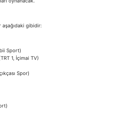
çları oynanacak.
aşağıdaki gibidir:
bii Sport)
TRT 1, İçimai TV)
çıkçası Spor)
ort)