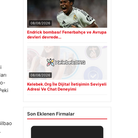
08/08/2026
Endrick bombası! Fenerbahçe ve Avrupa
devleri devrede…
i
arı
08/08/2026
io-
Kelebek.Org İle Dijital İletişimin Seviyeli
Adresi Ve Chat Deneyimi
Peki
Son Eklenen Firmalar
Bilbao
A