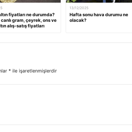
25
13/12/2025
ltın fiyatları ne durumda?
Hafta sonu hava durumu ne
k canlı gram, çeyrek, ons ve
olacak?
tın alış-satış fiyatları
nlar
*
ile işaretlenmişlerdir