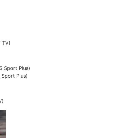
V TV)
 S Sport Plus)
S Sport Plus)
V)