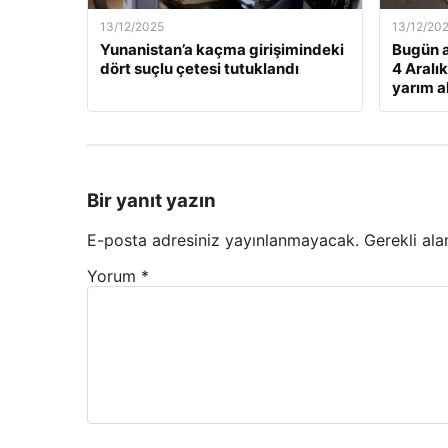
13/12/2025
13/12/20
Yunanistan’a kaçma girişimindeki
Bugün a
dört suçlu çetesi tutuklandı
4 Aralı
yarım al
Bir yanıt yazın
E-posta adresiniz yayınlanmayacak.
Gerekli ala
Yorum
*