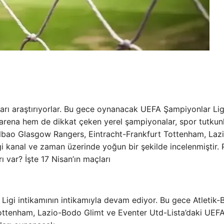
arı araştırıyorlar. Bu gece oynanacak UEFA Şampiyonlar Lig
 arena hem de dikkat çeken yerel şampiyonalar, spor tutkunl
Bilbao Glasgow Rangers, Eintracht-Frankfurt Tottenham, Laz
 kanal ve zaman üzerinde yoğun bir şekilde incelenmiştir. 
 var? İşte 17 Nisan’ın maçları
gi intikamının intikamıyla devam ediyor. Bu gece Atletik-
Tottenham, Lazio-Bodo Glimt ve Eventer Utd-Lista’daki UEF