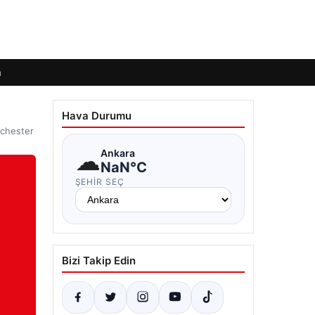
m
Hava Durumu
nchester
☁
Ankara
NaN°C
ŞEHIR SEÇ
Bizi Takip Edin