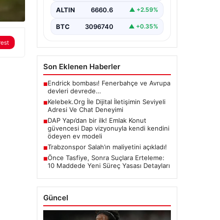
oluşturması ciddi bir değer
ALTIN
6660.6
▲ +2.59%
barındırmaktadır. Halen birçok…
BTC
3096740
▲ +0.35%
rest
Son Eklenen Haberler
Endrick bombası! Fenerbahçe ve Avrupa
■
devleri devrede…
Kelebek.Org İle Dijital İletişimin Seviyeli
■
Adresi Ve Chat Deneyimi
DAP Yapı’dan bir ilk! Emlak Konut
■
güvencesi Dap vizyonuyla kendi kendini
ödeyen ev modeli
Trabzonspor Salah’ın maliyetini açıkladı!
■
Önce Tasfiye, Sonra Suçlara Erteleme:
■
10 Maddede Yeni Süreç Yasası Detayları
Güncel