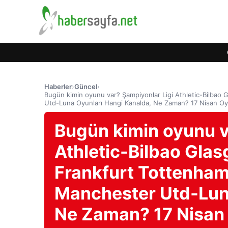
Haberler
›
Güncel
›
Bugün kimin oyunu var? Şampiyonlar Ligi Athletic-Bilbao
Utd-Luna Oyunları Hangi Kanalda, Ne Zaman? 17 Nisan Oy
Bugün kimin oyunu v
Athletic-Bilbao Glas
Frankfurt Tottenham
Manchester Utd-Luna
Ne Zaman? 17 Nisan 