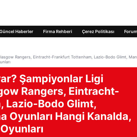
Güncel Haberler
Firma Rehberi
Çerez Politikası
Foru
 Glasgow Rangers, Eintracht-Frankfurt Tottenham, Lazio-Bodo Glimt, Ma
unları
ar? Şampiyonlar Ligi
gow Rangers, Eintracht-
, Lazio-Bodo Glimt,
 Oyunları Hangi Kanalda,
Oyunları