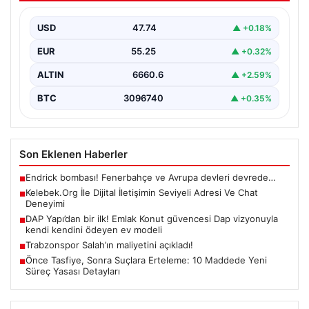
İnternet ortamında kullanıcıların kaliteli bir biçimde
iletişim oluşturması ciddi bir değer barındırmaktadır.
USD
47.74
▲ +0.18%
Halen birçok…
EUR
55.25
▲ +0.32%
ALTIN
6660.6
▲ +2.59%
BTC
3096740
▲ +0.35%
Son Eklenen Haberler
Endrick bombası! Fenerbahçe ve Avrupa devleri devrede…
■
Kelebek.Org İle Dijital İletişimin Seviyeli Adresi Ve Chat
■
Deneyimi
DAP Yapı’dan bir ilk! Emlak Konut güvencesi Dap vizyonuyla
■
kendi kendini ödeyen ev modeli
Trabzonspor Salah’ın maliyetini açıkladı!
■
Önce Tasfiye, Sonra Suçlara Erteleme: 10 Maddede Yeni
■
Süreç Yasası Detayları