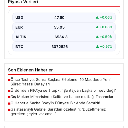
Piyasa Verileri
başka bir şey değil’
USD
47.60
▲ +0.06%
EUR
55.05
▲ +0.06%
ALTIN
6534.3
▲ +0.59%
BTC
3072526
▲ +0.97%
Son Eklenen Haberler
Önce Tasfiye, Sonra Suçlara Erteleme: 10 Maddede Yeni
■
Süreç Yasası Detayları
Ürdün’den FIFA’ya sert tepki: ‘Şantajdan başka bir şey değil’
■
Dış Mekan Mimarisinde Kalite ve bahçe mutfağı Tasarımları
■
O Haberle Sacha Boey’in Dünyası Bir Anda Sarsıldı!
■
Galatasaraylı Gabriel Sara’dan özeleştiri: ‘Düzeltmemiz
■
gereken şeyler var ama…’