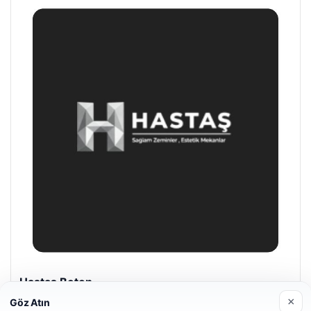
Enes Kaplan Avukatlık Bürosu
28/04/2026
×
Göz Atın