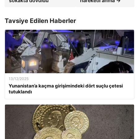
sokakta dövüldü
hareketli anma →
Tavsiye Edilen Haberler
13/12/2025
Yunanistan’a kaçma girişimindeki dört suçlu çetesi
tutuklandı