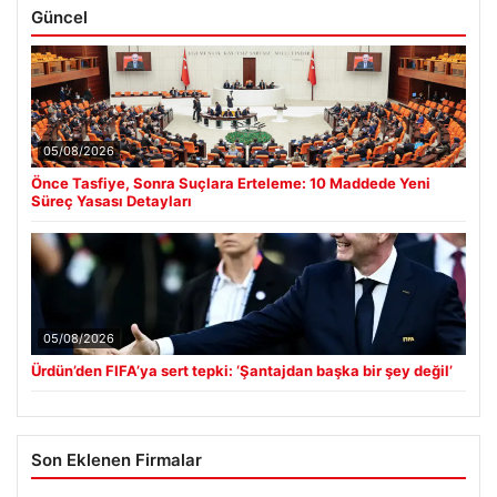
Güncel
05/08/2026
Önce Tasfiye, Sonra Suçlara Erteleme: 10 Maddede Yeni
Süreç Yasası Detayları
05/08/2026
Ürdün’den FIFA’ya sert tepki: ‘Şantajdan başka bir şey değil’
Son Eklenen Firmalar