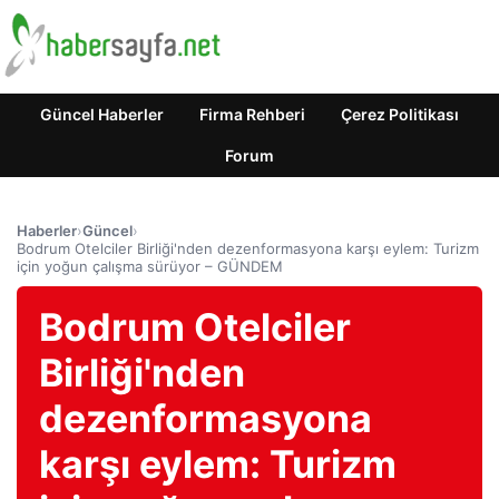
Güncel Haberler
Firma Rehberi
Çerez Politikası
Forum
Haberler
›
Güncel
›
Bodrum Otelciler Birliği'nden dezenformasyona karşı eylem: Turizm
için yoğun çalışma sürüyor – GÜNDEM
Bodrum Otelciler
Birliği'nden
dezenformasyona
karşı eylem: Turizm