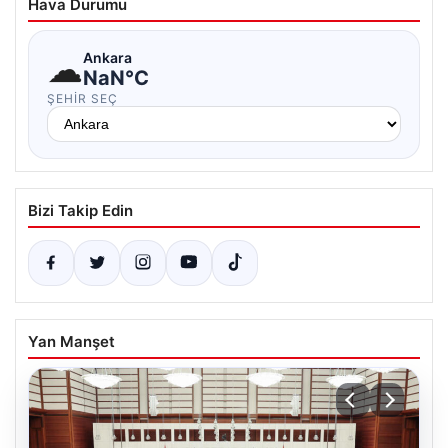
Hava Durumu
☁
Ankara
NaN°C
ŞEHIR SEÇ
Bizi Takip Edin
Yan Manşet