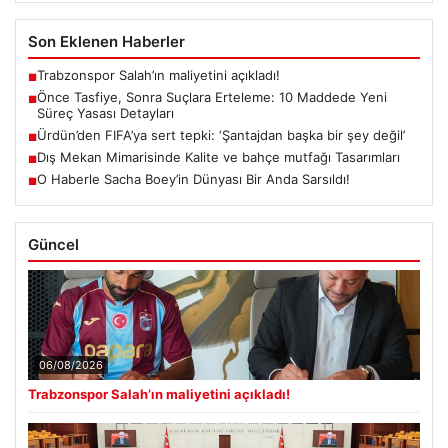
Son Eklenen Haberler
Trabzonspor Salah’ın maliyetini açıkladı!
■
Önce Tasfiye, Sonra Suçlara Erteleme: 10 Maddede Yeni
■
Süreç Yasası Detayları
Ürdün’den FIFA’ya sert tepki: ‘Şantajdan başka bir şey değil’
■
Dış Mekan Mimarisinde Kalite ve bahçe mutfağı Tasarımları
■
O Haberle Sacha Boey’in Dünyası Bir Anda Sarsıldı!
■
Güncel
06/08/2026
Trabzonspor Salah’ın maliyetini açıkladı!