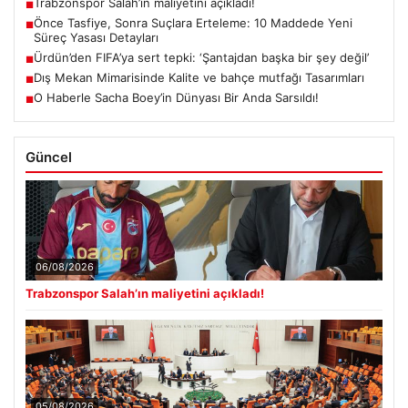
Trabzonspor Salah’ın maliyetini açıkladı!
■
Önce Tasfiye, Sonra Suçlara Erteleme: 10 Maddede Yeni
■
Süreç Yasası Detayları
Ürdün’den FIFA’ya sert tepki: ‘Şantajdan başka bir şey değil’
■
Dış Mekan Mimarisinde Kalite ve bahçe mutfağı Tasarımları
■
O Haberle Sacha Boey’in Dünyası Bir Anda Sarsıldı!
■
Güncel
06/08/2026
Trabzonspor Salah’ın maliyetini açıkladı!
05/08/2026