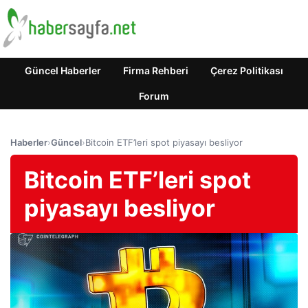
Güncel Haberler
Firma Rehberi
Çerez Politikası
Forum
Haberler
›
Güncel
›
Bitcoin ETF’leri spot piyasayı besliyor
Bitcoin ETF’leri spot
piyasayı besliyor