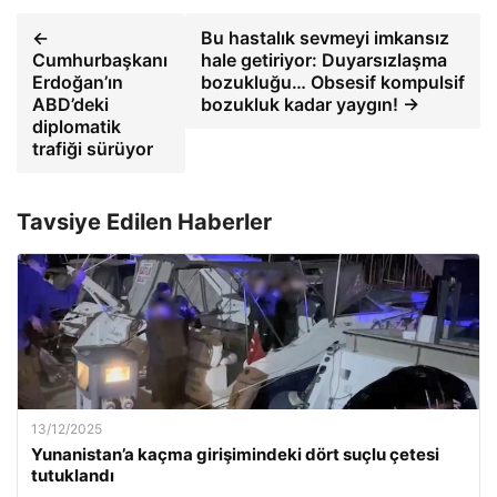
←
Bu hastalık sevmeyi imkansız
Cumhurbaşkanı
hale getiriyor: Duyarsızlaşma
Erdoğan’ın
bozukluğu… Obsesif kompulsif
ABD’deki
bozukluk kadar yaygın! →
diplomatik
trafiği sürüyor
Tavsiye Edilen Haberler
13/12/2025
Yunanistan’a kaçma girişimindeki dört suçlu çetesi
tutuklandı