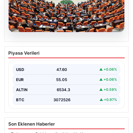
05.08.2026
Önce Tasfiye, Sonra Suçlara Erteleme:
Piyasa Verileri
10 Maddede Yeni Süreç Yasası
Detayları
USD
47.60
▲ +0.06%
Güvenlik alanındaki önemli gelişmelerden biri olarak,
terörle mücadeleye yeni bir yapısal çerçeve getiren
EUR
55.05
▲ +0.06%
yasa…
ALTIN
6534.3
▲ +0.59%
BTC
3072526
▲ +0.97%
Son Eklenen Haberler