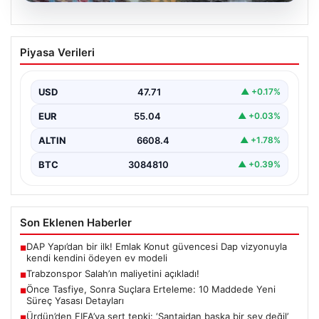
06.08.2026
Trabzonspor Salah’ın maliyetini
Piyasa Verileri
açıkladı!
USD
47.71
▲ +0.17%
EUR
55.04
▲ +0.03%
ALTIN
6608.4
▲ +1.78%
BTC
3084810
▲ +0.39%
Son Eklenen Haberler
DAP Yapı’dan bir ilk! Emlak Konut güvencesi Dap vizyonuyla
■
kendi kendini ödeyen ev modeli
Trabzonspor Salah’ın maliyetini açıkladı!
■
Önce Tasfiye, Sonra Suçlara Erteleme: 10 Maddede Yeni
■
Süreç Yasası Detayları
Ürdün’den FIFA’ya sert tepki: ‘Şantajdan başka bir şey değil’
■