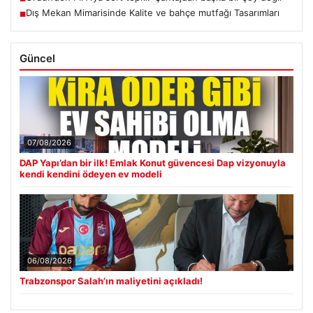
Dış Mekan Mimarisinde Kalite ve bahçe mutfağı Tasarımları
■
Güncel
07/08/2026
DAP Yapı’dan bir ilk! Emlak Konut güvencesi Dap vizyonuyla
kendi kendini ödeyen ev modeli
06/08/2026
Trabzonspor Salah’ın maliyetini açıkladı!