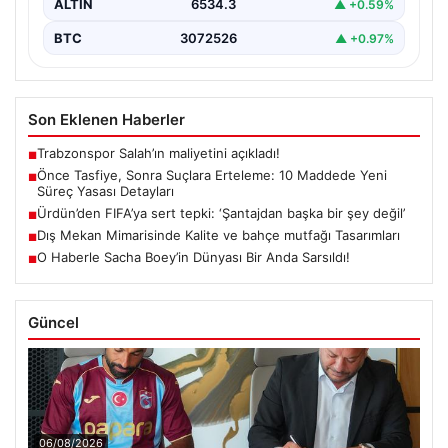
ALTIN
6534.3
▲ +0.59%
BTC
3072526
▲ +0.97%
Son Eklenen Haberler
Trabzonspor Salah’ın maliyetini açıkladı!
■
Önce Tasfiye, Sonra Suçlara Erteleme: 10 Maddede Yeni
■
Süreç Yasası Detayları
Ürdün’den FIFA’ya sert tepki: ‘Şantajdan başka bir şey değil’
■
Dış Mekan Mimarisinde Kalite ve bahçe mutfağı Tasarımları
■
O Haberle Sacha Boey’in Dünyası Bir Anda Sarsıldı!
■
Güncel
06/08/2026