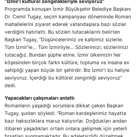
“İzmir'i kültürel zenginlikleriyle seviyoruz”
Programda konuşan İzmir Büyükşehir Belediye Başkanı
Dr. Cemil Tugay, seçim kampanyası döneminde Roman
mahallelerini ziyaret ederek vatandaşlara bazı sözler
verdiğini hatırlattı. Bu sözleri tutacaklarını belirten
Başkan Tugay, “Düşüncelerimiz ve kalbimiz sizlerle.
Tüm İzmir'le… Tüm İzmirliyle… Sözlerimizi, sözlerimizi
tutacağız. Bundan şüphe etme. İzmir ülkemizin her
köşesinden birçok farklı kültüre, topluma ve insana ev
sahipliği yapan büyük bir şehirdir. Biz İzmir'i bu haliyle
seviyoruz. İçerdiği bu kültürel zenginliği seviyoruz”
dedi.
Yapacakları çalışmaları anlattı
Romanların yaşadığı sorunlara dikkat çeken Başkan
Tugay, şunları söyledi: “Roman kardeşlerimiz hayatta
bazı haksızlıklara maruz kalıyorlar. Doğdukları andan
itibaren yaşadıkları ortam onlara gelişmek için yeterli
fırsatları sunmamaktadır. Bu adaletsizliği düzeltmek