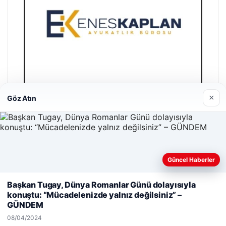
×
Göz Atın
Enes Kaplan Avukatlık Bürosu
28/04/2026
Güncel Haberler
Web sitemizi nasıl kullandığınızı daha iyi anlayabilmek,
Başkan Tugay, Dünya Romanlar Günü dolayısıyla
deneyiminizi kişiselleştirmek ve geliştirmek amacıyla çerezler
konuştu: “Mücadelenizde yalnız değilsiniz” –
kullanıyoruz.
Çerez Politikamız
GÜNDEM
Reddet
Kabul Et
08/04/2024
© 2026 Haber Sayfa – Güncel Haberler