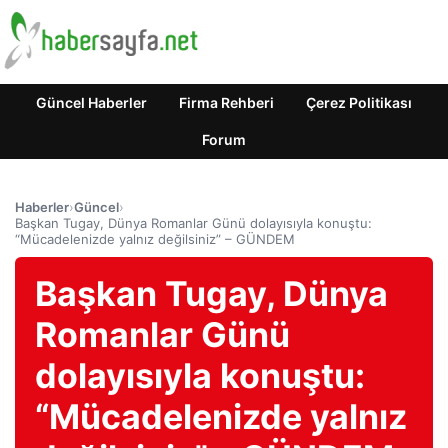
Güncel Haberler
Firma Rehberi
Çerez Politikası
Forum
Haberler
›
Güncel
›
Başkan Tugay, Dünya Romanlar Günü dolayısıyla konuştu:
“Mücadelenizde yalnız değilsiniz” – GÜNDEM
Başkan Tugay, Dünya
Romanlar Günü
dolayısıyla konuştu:
“Mücadelenizde yalnız