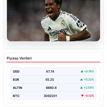
08.08.2026
Endrick bombası! Fenerbahçe ve
Piyasa Verileri
Avrupa devleri devrede…
USD
47.74
▲ +0.18%
EUR
55.25
▲ +0.32%
ALTIN
6660.6
▲ +2.59%
BTC
3092201
▼ -0.13%