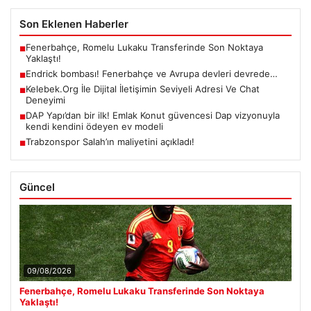
Son Eklenen Haberler
Fenerbahçe, Romelu Lukaku Transferinde Son Noktaya
■
Yaklaştı!
Endrick bombası! Fenerbahçe ve Avrupa devleri devrede…
■
Kelebek.Org İle Dijital İletişimin Seviyeli Adresi Ve Chat
■
Deneyimi
DAP Yapı’dan bir ilk! Emlak Konut güvencesi Dap vizyonuyla
■
kendi kendini ödeyen ev modeli
Trabzonspor Salah’ın maliyetini açıkladı!
■
Güncel
09/08/2026
Fenerbahçe, Romelu Lukaku Transferinde Son Noktaya
Yaklaştı!