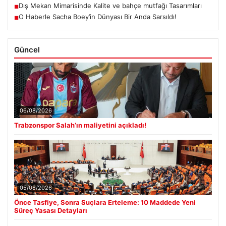
Dış Mekan Mimarisinde Kalite ve bahçe mutfağı Tasarımları
■
O Haberle Sacha Boey’in Dünyası Bir Anda Sarsıldı!
■
Güncel
06/08/2026
Trabzonspor Salah’ın maliyetini açıkladı!
05/08/2026
Önce Tasfiye, Sonra Suçlara Erteleme: 10 Maddede Yeni
Süreç Yasası Detayları