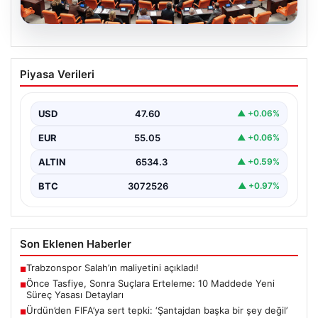
05.08.2026
Önce Tasfiye, Sonra Suçlara Erteleme:
Piyasa Verileri
10 Maddede Yeni Süreç Yasası
Detayları
USD
47.60
▲ +0.06%
Güvenlik alanındaki önemli gelişmelerden biri olarak,
terörle mücadeleye yeni bir yapısal çerçeve getiren
EUR
55.05
▲ +0.06%
yasa…
ALTIN
6534.3
▲ +0.59%
BTC
3072526
▲ +0.97%
Son Eklenen Haberler
Trabzonspor Salah’ın maliyetini açıkladı!
■
Önce Tasfiye, Sonra Suçlara Erteleme: 10 Maddede Yeni
■
Süreç Yasası Detayları
Ürdün’den FIFA’ya sert tepki: ‘Şantajdan başka bir şey değil’
■