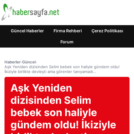
Güncel Haberler
Firma Rehberi
Çerez Politikası
Forum
Haberler
›
Güncel
›
Aşk Yeniden dizisinden Selim bebek son haliyle gündem oldu!
İkiziyle birlikte devleşti ama görenler tanıyamadı…
Aşk Yeniden
dizisinden Selim
bebek son haliyle
gündem oldu! İkiziyle