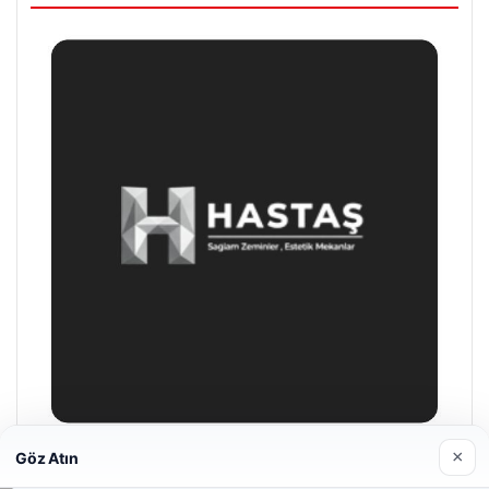
×
Göz Atın
Enes Kaplan Avukatlık Bürosu