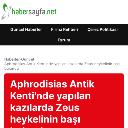
Güncel Haberler
Firma Rehberi
Çerez Politikası
Forum
Haberler
›
Güncel
›
Aphrodisias Antik Kenti'nde yapılan kazılarda Zeus heykelinin başı
bulundu
Aphrodisias Antik
Kenti'nde yapılan
kazılarda Zeus
heykelinin başı