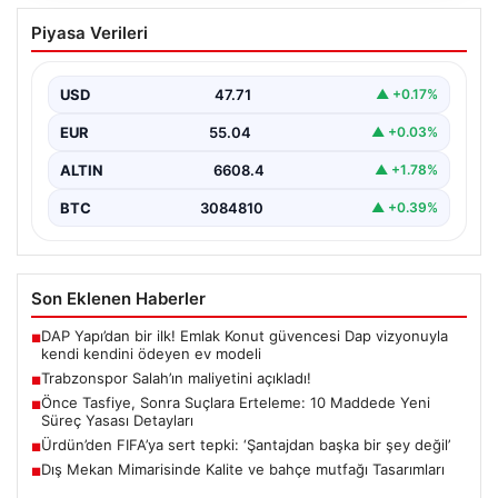
Trabzonspor Salah’ın maliyetini
Piyasa Verileri
açıkladı!
USD
47.71
▲ +0.17%
EUR
55.04
▲ +0.03%
ALTIN
6608.4
▲ +1.78%
BTC
3084810
▲ +0.39%
Son Eklenen Haberler
DAP Yapı’dan bir ilk! Emlak Konut güvencesi Dap vizyonuyla
■
kendi kendini ödeyen ev modeli
Trabzonspor Salah’ın maliyetini açıkladı!
■
Önce Tasfiye, Sonra Suçlara Erteleme: 10 Maddede Yeni
■
Süreç Yasası Detayları
Ürdün’den FIFA’ya sert tepki: ‘Şantajdan başka bir şey değil’
■
Dış Mekan Mimarisinde Kalite ve bahçe mutfağı Tasarımları
■