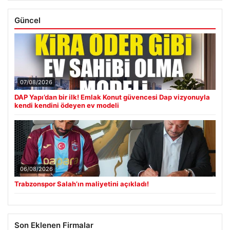
Güncel
07/08/2026
DAP Yapı’dan bir ilk! Emlak Konut güvencesi Dap vizyonuyla
kendi kendini ödeyen ev modeli
06/08/2026
Trabzonspor Salah’ın maliyetini açıkladı!
Son Eklenen Firmalar