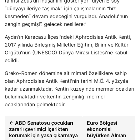
tanrısı Zeus'un ihtişamını gösteriyor” diyen Ersoy,
“dünyayı ileriye taşımak” için çalışmalarının “hız
kesmeden” devam edeceğini vurguladı. Anadolu'nun
zengin geçmişi”. gelecek nesillere.”
Aydın'ın Karacasu İlçesi'ndeki Aphrodisias Antik Kenti,
2017 yılında Birleşmiş Milletler Eğitim, Bilim ve Kültür
Örgütü'nün (UNESCO) Dünya Mirası Listesi'ne kabul
edildi.
Greko-Romen dönemine ait mimari özelliklere sahip
olan Aphrodisias Antik Kenti'nin tarihi M.Ö. 4. yüzyıla
kadar uzanmaktadır. Kentin kuzeyinde mermer ocakları
bulunmaktadır ve kentin zenginliği mermer
ocaklarından gelmektedir.
← ABD Senatosu çocukları
Euro Bölgesi
zararlı çevrimiçi içerikten
ekonomisi
korumak için yasa çıkarmaya
büyürken Alman