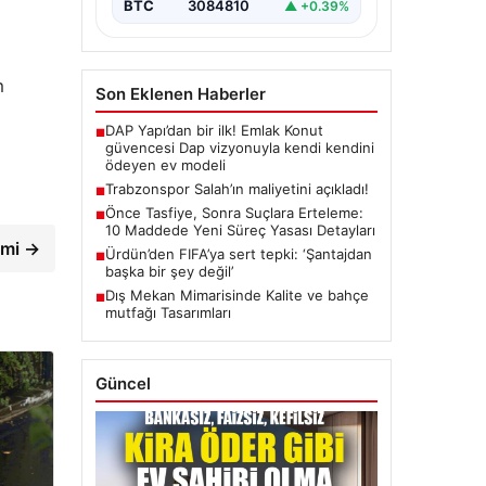
BTC
3084810
▲ +0.39%
m
Son Eklenen Haberler
DAP Yapı’dan bir ilk! Emlak Konut
■
güvencesi Dap vizyonuyla kendi kendini
ödeyen ev modeli
Trabzonspor Salah’ın maliyetini açıkladı!
■
Önce Tasfiye, Sonra Suçlara Erteleme:
■
10 Maddede Yeni Süreç Yasası Detayları
imi →
Ürdün’den FIFA’ya sert tepki: ‘Şantajdan
■
başka bir şey değil’
Dış Mekan Mimarisinde Kalite ve bahçe
■
mutfağı Tasarımları
Güncel