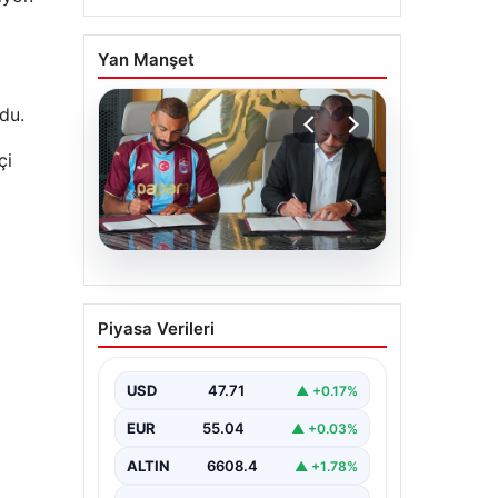
Yan Manşet
du.
çi
06.08.2026
Trabzonspor Salah’ın
Piyasa Verileri
maliyetini açıkladı!
USD
47.71
▲ +0.17%
EUR
55.04
▲ +0.03%
ALTIN
6608.4
▲ +1.78%