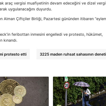
 araç vergisi muafiyetinin devam edeceğini ve dizel vergi
olarak uygulanacağını duyurdu.
n Alman Çiftçiler Birliği, Pazartesi gününden itibaren “eyle
eck'in feribottan inmesini engelledi ve protesto, hükümet,
an kınandı.
mi protesto etti
3225 maden ruhsat sahasının denet