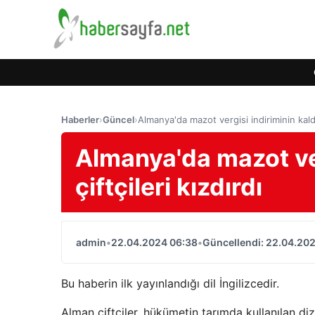
Haberler
›
Güncel
›
Almanya'da mazot vergisi indiriminin kaldır
Almanya'da mazot ver
çiftçileri kızdırdı
admin
•
22.04.2024 06:38
•
Güncellendi: 22.04.20
Bu haberin ilk yayınlandığı dil İngilizcedir.
Alman çiftçiler, hükümetin tarımda kullanılan diz