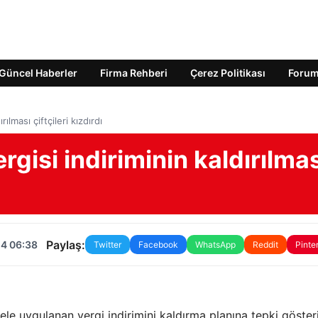
Güncel Haberler
Firma Rehberi
Çerez Politikası
Foru
ılması çiftçileri kızdırdı
gisi indiriminin kaldırılmas
Paylaş:
24 06:38
Twitter
Facebook
WhatsApp
Reddit
Pinte
ele uygulanan vergi indirimini kaldırma planına tepki göster