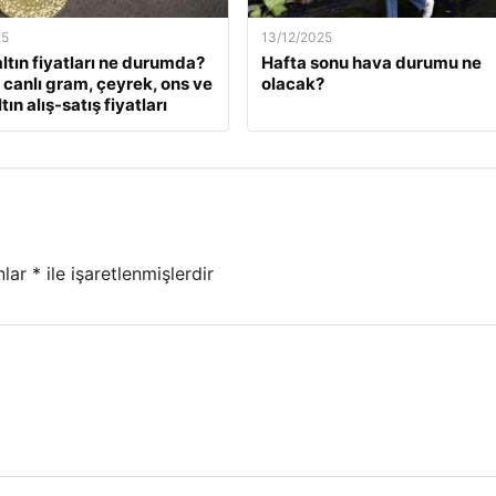
25
13/12/2025
ltın fiyatları ne durumda?
Hafta sonu hava durumu ne
k canlı gram, çeyrek, ons ve
olacak?
tın alış-satış fiyatları
nlar
*
ile işaretlenmişlerdir