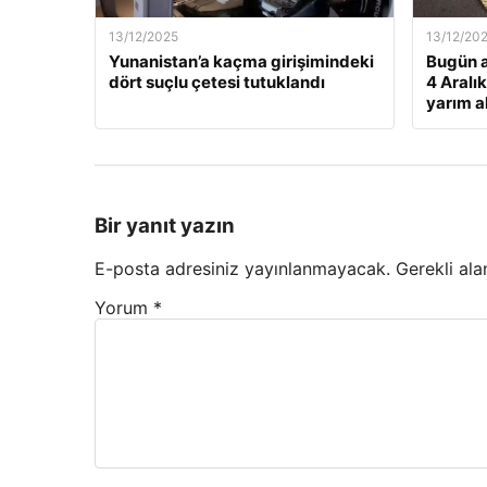
13/12/2025
13/12/20
Yunanistan’a kaçma girişimindeki
Bugün a
dört suçlu çetesi tutuklandı
4 Aralı
yarım al
Bir yanıt yazın
E-posta adresiniz yayınlanmayacak.
Gerekli ala
Yorum
*