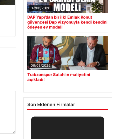
07/08/2026
DAP Yapı’dan bir ilk! Emlak Konut
güvencesi Dap vizyonuyla kendi kendini
ödeyen ev modeli
06/08/2026
Trabzonspor Salah’ın maliyetini
açıkladı!
Son Eklenen Firmalar