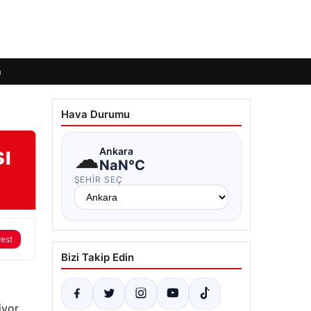
m
Hava Durumu
ı
☁
Ankara
NaN°C
ŞEHIR SEÇ
rest
Bizi Takip Edin
iyor.