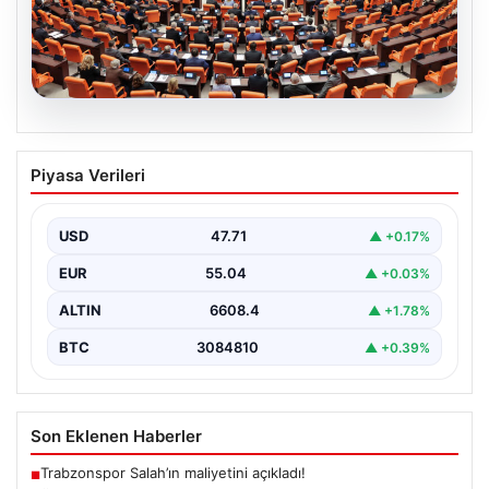
05.08.2026
Önce Tasfiye, Sonra Suçlara Erteleme:
Piyasa Verileri
10 Maddede Yeni Süreç Yasası
Detayları
USD
47.71
▲ +0.17%
Güvenlik alanındaki önemli gelişmelerden biri olarak,
terörle mücadeleye yeni bir yapısal çerçeve getiren
EUR
55.04
▲ +0.03%
yasa…
ALTIN
6608.4
▲ +1.78%
BTC
3084810
▲ +0.39%
Son Eklenen Haberler
Trabzonspor Salah’ın maliyetini açıkladı!
■