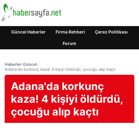
Güncel Haberler
Firma Rehberi
Çerez Politikası
Forum
Haberler
›
Güncel
›
Adana'da korkunç kaza! 4 kişiyi öldürdü, çocuğu alıp kaçtı
Adana'da korkunç
kaza! 4 kişiyi öldürdü,
çocuğu alıp kaçtı