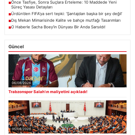
Önce Tasfiye, Sonra Suçlara Erteleme: 10 Maddede Yeni
■
Süreç Yasası Detayları
Ürdün’den FIFA’ya sert tepki: ‘Şantajdan başka bir şey değil’
■
Dış Mekan Mimarisinde Kalite ve bahçe mutfağı Tasarımları
■
O Haberle Sacha Boey’in Dünyası Bir Anda Sarsıldı!
■
Güncel
06/08/2026
Trabzonspor Salah’ın maliyetini açıkladı!
05/08/2026