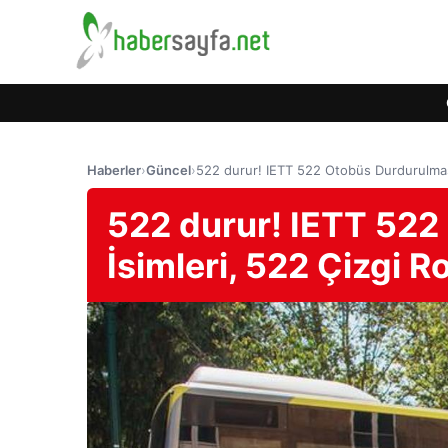
Haberler
›
Güncel
›
522 durur! IETT 522 Otobüs Durdurulması
522 durur! IETT 522
İsimleri, 522 Çizgi R