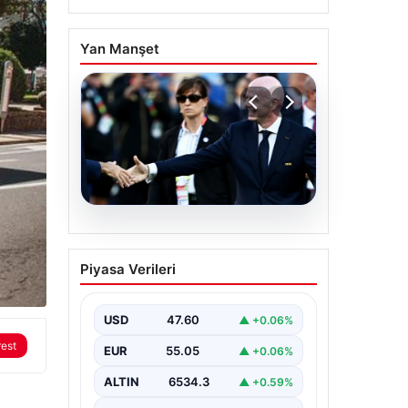
Yan Manşet
05.08.2026
Ürdün’den FIFA’ya sert
Piyasa Verileri
tepki: ‘Şantajdan başka
bir şey değil’
USD
47.60
▲ +0.06%
rest
EUR
55.05
▲ +0.06%
ALTIN
6534.3
▲ +0.59%