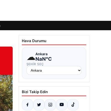
m
Hava Durumu
☁
Ankara
NaN°C
ŞEHIR SEÇ
Bizi Takip Edin