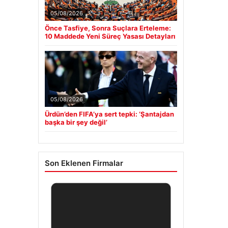
05/08/2026
Önce Tasfiye, Sonra Suçlara Erteleme:
10 Maddede Yeni Süreç Yasası Detayları
05/08/2026
Ürdün’den FIFA’ya sert tepki: ‘Şantajdan
başka bir şey değil’
Son Eklenen Firmalar