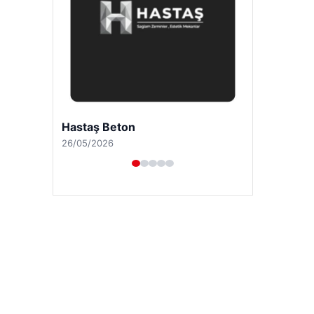
Enes Kaplan Avukatlık Bürosu
28/04/2026