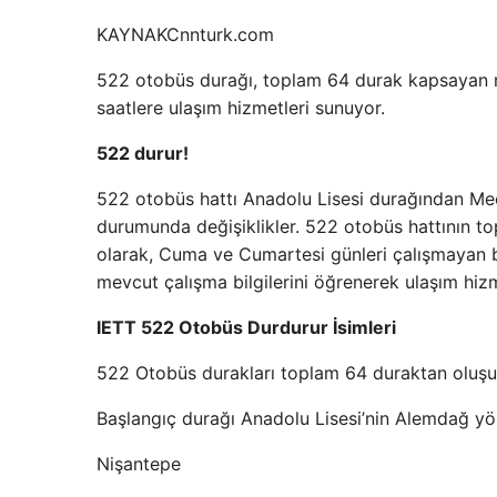
KAYNAK
Cnnturk.com
522 otobüs durağı, toplam 64 durak kapsayan rot
saatlere ulaşım hizmetleri sunuyor.
522 durur!
522 otobüs hattı Anadolu Lisesi durağından Meci
durumunda değişiklikler. 522 otobüs hattının to
olarak, Cuma ve Cumartesi günleri çalışmayan bu
mevcut çalışma bilgilerini öğrenerek ulaşım hizm
IETT 522 Otobüs Durdurur İsimleri
522 Otobüs durakları toplam 64 duraktan oluşur
Başlangıç ​​durağı Anadolu Lisesi’nin Alemdağ yö
Nişantepe