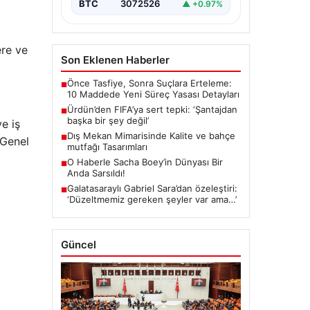
BTC
3072526
▲ +0.97%
ere ve
Son Eklenen Haberler
Önce Tasfiye, Sonra Suçlara Erteleme:
■
10 Maddede Yeni Süreç Yasası Detayları
Ürdün’den FIFA’ya sert tepki: ‘Şantajdan
■
başka bir şey değil’
e iş
Dış Mekan Mimarisinde Kalite ve bahçe
■
 Genel
mutfağı Tasarımları
O Haberle Sacha Boey’in Dünyası Bir
■
Anda Sarsıldı!
Galatasaraylı Gabriel Sara’dan özeleştiri:
■
‘Düzeltmemiz gereken şeyler var ama…’
Güncel