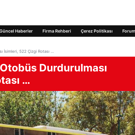
Güncel Haberler
Firma Rehberi
Çerez Politikası
Foru
 İsimleri, 522 Çizgi Rotası …
 Otobüs Durdurulması
otası …