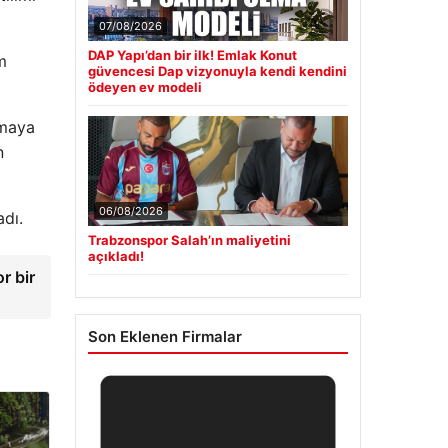
07/08/2026
DAP Yapı’dan bir ilk! Emlak Konut
m
güvencesi Dap vizyonuyla kendi kendini
ödeyen ev modeli
şmaya
n
06/08/2026
dı.
Trabzonspor Salah’ın maliyetini
açıkladı!
r bir
Son Eklenen Firmalar