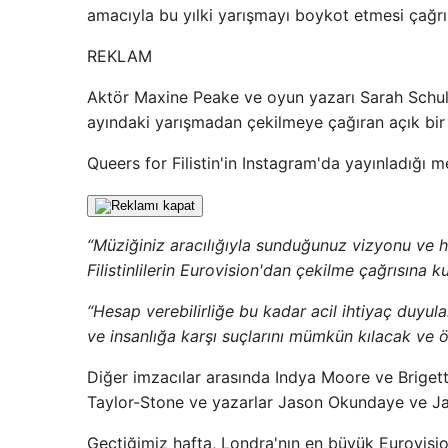
amacıyla bu yılki yarışmayı boykot etmesi çağr
REKLAM
Aktör Maxine Peake ve oyun yazarı Sarah Schul
ayındaki yarışmadan çekilmeye çağıran açık bir 
Queers for Filistin'in Instagram'da yayınladığı m
“Müziğiniz aracılığıyla sunduğunuz vizyonu ve her
Filistinlilerin Eurovision'dan çekilme çağrısına k
“Hesap verebilirliğe bu kadar acil ihtiyaç duyula
ve insanlığa karşı suçlarını mümkün kılacak ve ö
Diğer imzacılar arasında Indya Moore ve Briget
Taylor-Stone ve yazarlar Jason Okundaye ve Ja
Geçtiğimiz hafta, Londra'nın en büyük Eurovision