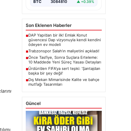
BTC
3084810
▲ +0.39%
Son Eklenen Haberler
DAP Yapı’dan bir ilk! Emlak Konut
■
güvencesi Dap vizyonuyla kendi kendini
ödeyen ev modeli
Trabzonspor Salah’ın maliyetini açıkladı!
■
Önce Tasfiye, Sonra Suçlara Erteleme:
■
10 Maddede Yeni Süreç Yasası Detayları
Ürdün’den FIFA’ya sert tepki: ‘Şantajdan
■
,
başka bir şey değil’
Dış Mekan Mimarisinde Kalite ve bahçe
■
mutfağı Tasarımları
larını
Güncel
ılımı