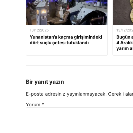
13/12/2025
13/12/20
Yunanistan’a kaçma girişimindeki
Bugün a
dört suçlu çetesi tutuklandı
4 Aralı
yarım al
Bir yanıt yazın
E-posta adresiniz yayınlanmayacak.
Gerekli ala
Yorum
*