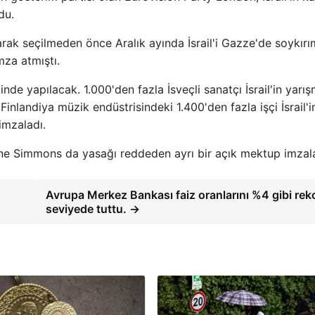
du.
larak seçilmeden önce Aralık ayında İsrail'i Gazze'de soykırı
mza atmıştı.
inde yapılacak. 1.000'den fazla İsveçli sanatçı İsrail'in yarı
inlandiya müzik endüstrisindeki 1.400'den fazla işçi İsrail'i
imzaladı.
 Simmons da yasağı reddeden ayrı bir açık mektup imzala
Avrupa Merkez Bankası faiz oranlarını %4 gibi reko
seviyede tuttu. →