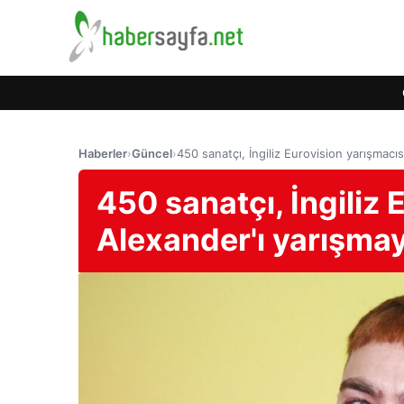
Haberler
›
Güncel
›
450 sanatçı, İngiliz Eurovision yarışmacı
450 sanatçı, İngiliz 
Alexander'ı yarışmay