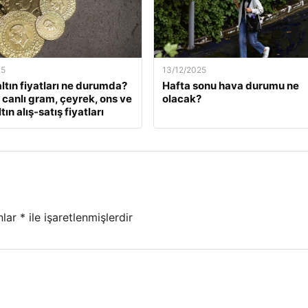
25
13/12/2025
ltın fiyatları ne durumda?
Hafta sonu hava durumu ne
k canlı gram, çeyrek, ons ve
olacak?
tın alış-satış fiyatları
nlar
*
ile işaretlenmişlerdir