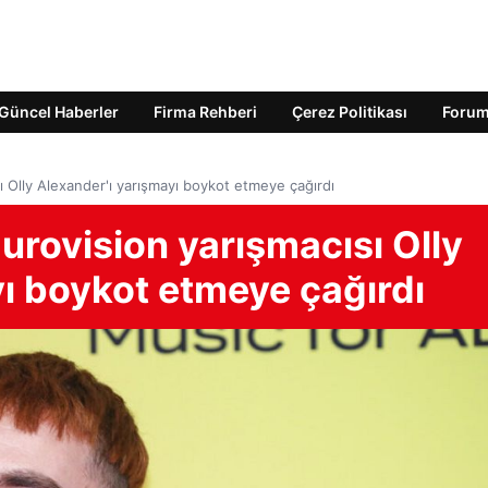
Güncel Haberler
Firma Rehberi
Çerez Politikası
Foru
sı Olly Alexander'ı yarışmayı boykot etmeye çağırdı
Eurovision yarışmacısı Olly
ı boykot etmeye çağırdı