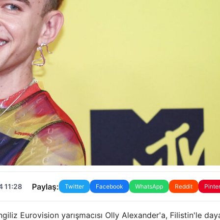
Paylaş:
4 11:28
Twitter
Facebook
WhatsApp
Reddit
Pinte
ngiliz Eurovision yarışmacısı Olly Alexander'a, Filistin'le da