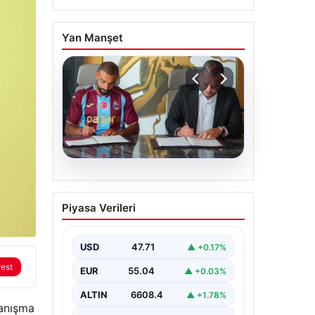
Yan Manşet
06.08.2026
Trabzonspor Salah’ın
Piyasa Verileri
maliyetini açıkladı!
USD
47.71
▲ +0.17%
rest
EUR
55.04
▲ +0.03%
ALTIN
6608.4
▲ +1.78%
yanışma