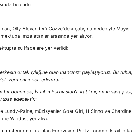
ısında bulundu.
man, Olly Alexander'ı Gazze'deki çatışma nedeniyle Mayıs
mektuba imza atanlar arasında yer alıyor.
ektupta şu ifadelere yer verildi:
kesin ortak iyiliğine olan inancınızı paylaşıyoruz. Bu ruhla
ulak vermenizi rica ediyoruz.”
n bir dönemde, İsrail'in Eurovision'a katılımı, onun savaş suç
rtbas edecektir.”
te Lundy-Paine, müzisyenler Goat Girl, H Sinno ve Chardine
mie Windust yer alıyor.
 gösterim partisi olan Eurovision Party London, İsrail'in kat