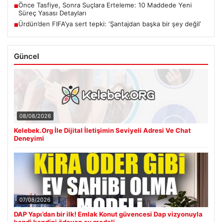
Önce Tasfiye, Sonra Suçlara Erteleme: 10 Maddede Yeni
■
Süreç Yasası Detayları
Ürdün’den FIFA’ya sert tepki: ‘Şantajdan başka bir şey değil’
■
Güncel
08/08/2026
Kelebek.Org İle Dijital İletişimin Seviyeli Adresi Ve Chat
Deneyimi
07/08/2026
DAP Yapı’dan bir ilk! Emlak Konut güvencesi Dap vizyonuyla