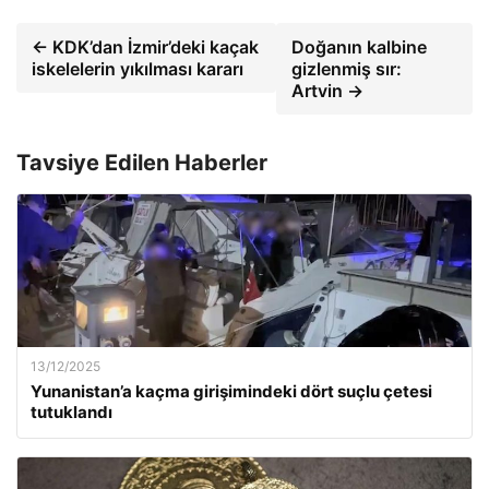
← KDK’dan İzmir’deki kaçak
Doğanın kalbine
iskelelerin yıkılması kararı
gizlenmiş sır:
Artvin →
Tavsiye Edilen Haberler
13/12/2025
Yunanistan’a kaçma girişimindeki dört suçlu çetesi
tutuklandı