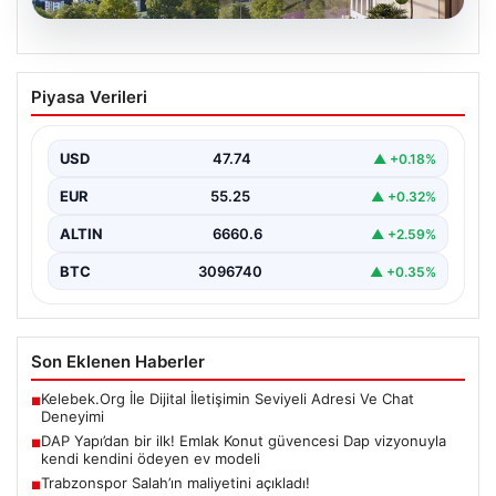
07.08.2026
DAP Yapı’dan bir ilk! Emlak Konut
Piyasa Verileri
güvencesi Dap vizyonuyla kendi
kendini ödeyen ev modeli
USD
47.74
▲ +0.18%
EUR
55.25
▲ +0.32%
ALTIN
6660.6
▲ +2.59%
BTC
3096740
▲ +0.35%
Son Eklenen Haberler
Kelebek.Org İle Dijital İletişimin Seviyeli Adresi Ve Chat
■
Deneyimi
DAP Yapı’dan bir ilk! Emlak Konut güvencesi Dap vizyonuyla
■
kendi kendini ödeyen ev modeli
Trabzonspor Salah’ın maliyetini açıkladı!
■