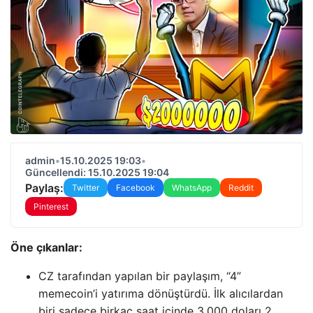
admin
•
15.10.2025 19:03
•
Güncellendi: 15.10.2025 19:04
Paylaş:
Twitter
Facebook
WhatsApp
Reddit
Pinterest
Öne çıkanlar:
CZ tarafından yapılan bir paylaşım, “4”
memecoin’i yatırıma dönüştürdü. İlk alıcılardan
biri sadece birkaç saat içinde 3.000 doları 2