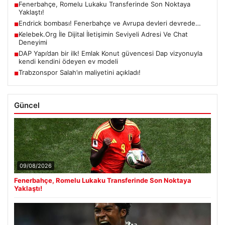
Fenerbahçe, Romelu Lukaku Transferinde Son Noktaya
■
Yaklaştı!
Endrick bombası! Fenerbahçe ve Avrupa devleri devrede…
■
Kelebek.Org İle Dijital İletişimin Seviyeli Adresi Ve Chat
■
Deneyimi
DAP Yapı’dan bir ilk! Emlak Konut güvencesi Dap vizyonuyla
■
kendi kendini ödeyen ev modeli
Trabzonspor Salah’ın maliyetini açıkladı!
■
Güncel
09/08/2026
Fenerbahçe, Romelu Lukaku Transferinde Son Noktaya
Yaklaştı!