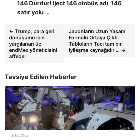
146 Durdur! Iject 146 otobüs adı, 146
satır yolu …
← Trump, para geri
Japonların Uzun Yaşam
dönüşümü için
Formülü Ortaya Çıktı:
yargılanan üç
Tabloların Tacı tam bir
endMex yöneticisini
iyileşme kaynağıdır … →
affeder
Tavsiye Edilen Haberler
13/12/2025