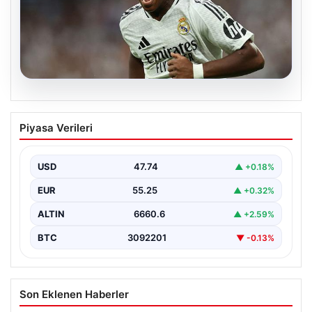
08.08.2026
Endrick bombası! Fenerbahçe ve
Piyasa Verileri
Avrupa devleri devrede…
USD
47.74
▲ +0.18%
EUR
55.25
▲ +0.32%
ALTIN
6660.6
▲ +2.59%
BTC
3092201
▼ -0.13%
Son Eklenen Haberler