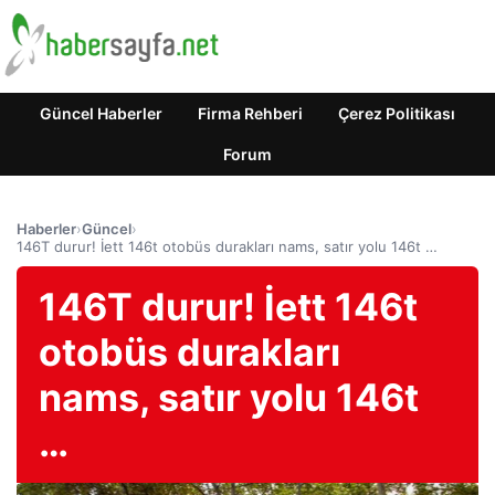
Güncel Haberler
Firma Rehberi
Çerez Politikası
Forum
Haberler
›
Güncel
›
146T durur! İett 146t otobüs durakları nams, satır yolu 146t …
146T durur! İett 146t
otobüs durakları
nams, satır yolu 146t
…