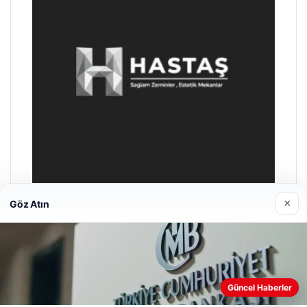
×
Göz Atın
Enes Kaplan Avukatlık Bürosu
28/04/2026
Web sitemizi nasıl kullandığınızı daha iyi anlayabilmek,
Güncel Haberler
deneyiminizi kişiselleştirmek ve geliştirmek amacıyla çerezler