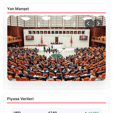
Yan Manşet
05.08.2026
Önce Tasfiye, Sonra Suçlara Erteleme:
Piyasa Verileri
10 Maddede Yeni Süreç Yasası
Detayları
USD
47.60
▲ +0.06%