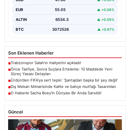
Güvenlik alanındaki önemli gelişmelerden biri olarak,
terörle mücadeleye yeni bir yapısal çerçeve getiren
EUR
55.05
▲ +0.06%
yasa…
ALTIN
6534.3
▲ +0.59%
BTC
3072526
▲ +0.97%
Son Eklenen Haberler
Trabzonspor Salah’ın maliyetini açıkladı!
■
Önce Tasfiye, Sonra Suçlara Erteleme: 10 Maddede Yeni
■
Süreç Yasası Detayları
Ürdün’den FIFA’ya sert tepki: ‘Şantajdan başka bir şey değil’
■
Dış Mekan Mimarisinde Kalite ve bahçe mutfağı Tasarımları
■
O Haberle Sacha Boey’in Dünyası Bir Anda Sarsıldı!
■
Güncel