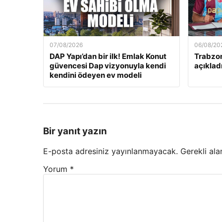
07/08/2026
06/08/20
DAP Yapı’dan bir ilk! Emlak Konut
Trabzon
güvencesi Dap vizyonuyla kendi
açıkladı
kendini ödeyen ev modeli
Bir yanıt yazın
E-posta adresiniz yayınlanmayacak.
Gerekli ala
Yorum
*