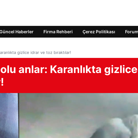
Güncel Haberler
Firma Rehberi
Çerez Politikası
Foru
anlıkta gizlice idrar ve toz bıraktılar!
u anlar: Karanlıkta gizlice
!