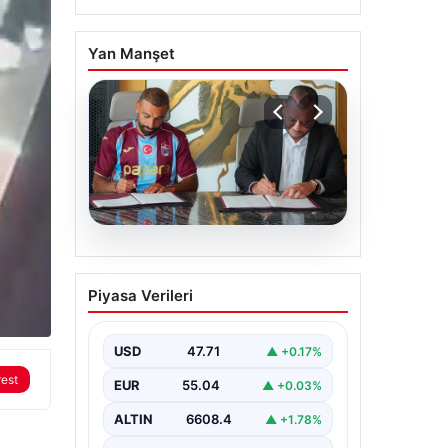
Yan Manşet
06.08.2026
Trabzonspor Salah’ın
Piyasa Verileri
maliyetini açıkladı!
USD
47.71
▲ +0.17%
rest
EUR
55.04
▲ +0.03%
ALTIN
6608.4
▲ +1.78%