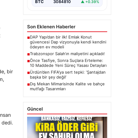
BTC
3084810
▲ +0.39%
Son Eklenen Haberler
e
z
DAP Yapı’dan bir ilk! Emlak Konut
■
güvencesi Dap vizyonuyla kendi kendini
ödeyen ev modeli
Trabzonspor Salah’ın maliyetini açıkladı!
■
Önce Tasfiye, Sonra Suçlara Erteleme:
■
10 Maddede Yeni Süreç Yasası Detayları
e, bir
Ürdün’den FIFA’ya sert tepki: ‘Şantajdan
■
başka bir şey değil’
m,
Dış Mekan Mimarisinde Kalite ve bahçe
■
mutfağı Tasarımları
Güncel
insan
 dedi.