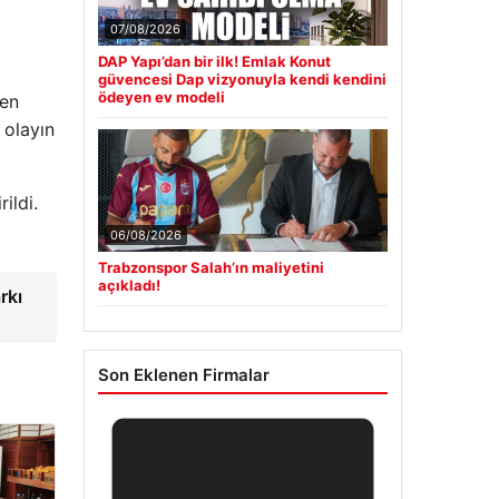
07/08/2026
DAP Yapı’dan bir ilk! Emlak Konut
güvencesi Dap vizyonuyla kendi kendini
ödeyen ev modeli
ten
 olayın
ildi.
06/08/2026
Trabzonspor Salah’ın maliyetini
açıkladı!
rkı
Son Eklenen Firmalar