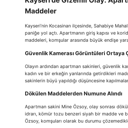
Kayseri’de Gizemli Olay: Apa
Maddeler
Kayseri’nin Kocasinan ilçesinde, Sahabiye Mahall
paniğe yol açtı. Apartmanın giriş kapısı ve korido
maddeleri, komşular arasında büyük endişe yara
Güvenlik Kamerası Görüntüleri Ortaya 
Olayın ardından apartman sakinleri, güvenlik ka
kadın ve bir erkeğin yanlarında getirdikleri mad
sakinlerin büyü yapıldığı düşüncesine kapılmala
Dökülen Maddelerden Numune Alındı
Apartman sakini Mine Özsoy, olay sonrası dökül
idrarı, kömür tozu benzeri siyah bir madde ve be
Özsoy, komşuları olarak bu durumu çözemedikle