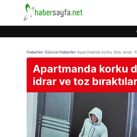
Haberler
›
Güncel Haberler
›
Apartmanda korku dolu anlar: Kar
Apartmanda korku dol
idrar ve toz bıraktılar