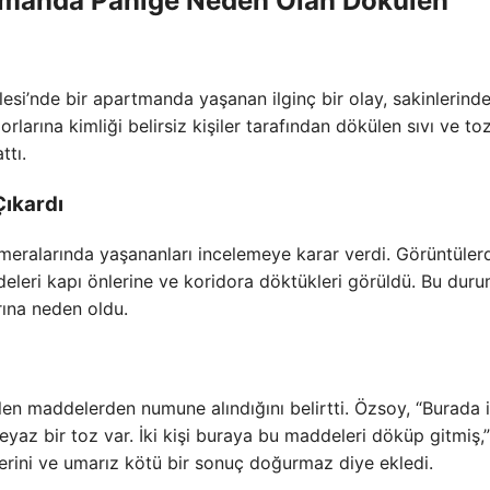
rtmanda Paniğe Neden Olan Dökülen
esi’nde bir apartmanda yaşanan ilginç bir olay, sakinlerind
rlarına kimliği belirsiz kişiler tarafından dökülen sıvı ve to
ttı.
Çıkardı
meralarında yaşananları incelemeye karar verdi. Görüntülerd
deleri kapı önlerine ve koridora döktükleri görüldü. Bu duru
rına neden oldu.
en maddelerden numune alındığını belirtti. Özsoy, “Burada 
yaz bir toz var. İki kişi buraya bu maddeleri döküp gitmiş,”
rini ve umarız kötü bir sonuç doğurmaz diye ekledi.