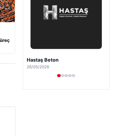
Süreç
Enes Kaplan Avukatlık Bürosu
28/04/2026