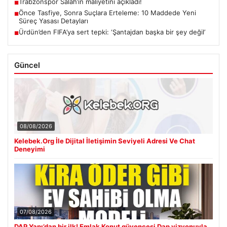
Trabzonspor Salah’ın maliyetini açıkladı!
■
Önce Tasfiye, Sonra Suçlara Erteleme: 10 Maddede Yeni
■
Süreç Yasası Detayları
Ürdün’den FIFA’ya sert tepki: ‘Şantajdan başka bir şey değil’
■
Güncel
08/08/2026
Kelebek.Org İle Dijital İletişimin Seviyeli Adresi Ve Chat
Deneyimi
07/08/2026
DAP Yapı’dan bir ilk! Emlak Konut güvencesi Dap vizyonuyla