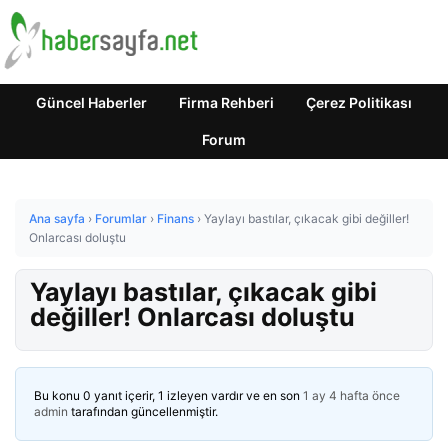
Güncel Haberler
Firma Rehberi
Çerez Politikası
Forum
Ana sayfa
›
Forumlar
›
Finans
›
Yaylayı bastılar, çıkacak gibi değiller!
Onlarcası doluştu
Yaylayı bastılar, çıkacak gibi
değiller! Onlarcası doluştu
Bu konu 0 yanıt içerir, 1 izleyen vardır ve en son
1 ay 4 hafta önce
admin
tarafından güncellenmiştir.