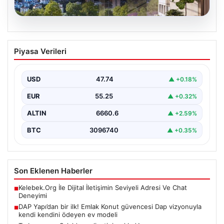
07.08.2026
DAP Yapı’dan bir ilk! Emlak Konut
Piyasa Verileri
güvencesi Dap vizyonuyla kendi
kendini ödeyen ev modeli
USD
47.74
▲ +0.18%
EUR
55.25
▲ +0.32%
ALTIN
6660.6
▲ +2.59%
BTC
3096740
▲ +0.35%
Son Eklenen Haberler
Kelebek.Org İle Dijital İletişimin Seviyeli Adresi Ve Chat
■
Deneyimi
DAP Yapı’dan bir ilk! Emlak Konut güvencesi Dap vizyonuyla
■
kendi kendini ödeyen ev modeli