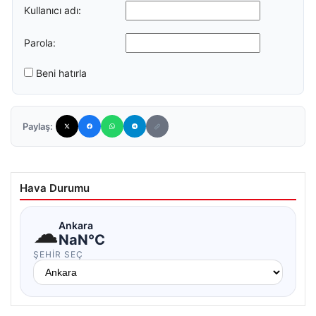
Kullanıcı adı:
Parola:
Beni hatırla
Paylaş:
Hava Durumu
☁
Ankara
NaN°C
ŞEHIR SEÇ