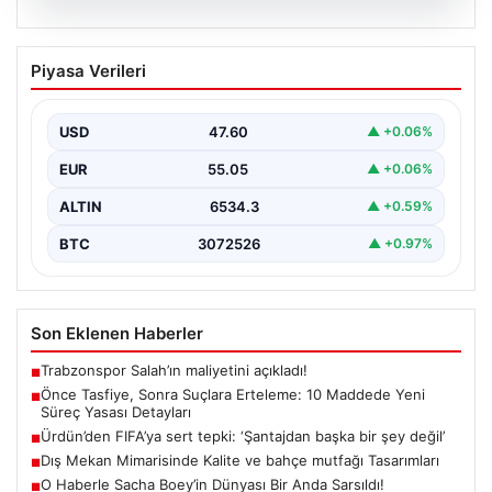
05.08.2026
Önce Tasfiye, Sonra Suçlara Erteleme:
Piyasa Verileri
10 Maddede Yeni Süreç Yasası
Detayları
USD
47.60
▲ +0.06%
Güvenlik alanındaki önemli gelişmelerden biri olarak,
terörle mücadeleye yeni bir yapısal çerçeve getiren
EUR
55.05
▲ +0.06%
yasa…
ALTIN
6534.3
▲ +0.59%
BTC
3072526
▲ +0.97%
Son Eklenen Haberler
Trabzonspor Salah’ın maliyetini açıkladı!
■
Önce Tasfiye, Sonra Suçlara Erteleme: 10 Maddede Yeni
■
Süreç Yasası Detayları
Ürdün’den FIFA’ya sert tepki: ‘Şantajdan başka bir şey değil’
■
Dış Mekan Mimarisinde Kalite ve bahçe mutfağı Tasarımları
■
O Haberle Sacha Boey’in Dünyası Bir Anda Sarsıldı!
■