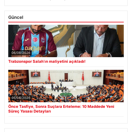
Güncel
06/08/2026
Trabzonspor Salah’ın maliyetini açıkladı!
05/08/2026
Önce Tasfiye, Sonra Suçlara Erteleme: 10 Maddede Yeni
Süreç Yasası Detayları