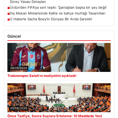
Süreç Yasası Detayları
Ürdün’den FIFA’ya sert tepki: ‘Şantajdan başka bir şey değil’
■
Dış Mekan Mimarisinde Kalite ve bahçe mutfağı Tasarımları
■
O Haberle Sacha Boey’in Dünyası Bir Anda Sarsıldı!
■
Güncel
06/08/2026
Trabzonspor Salah’ın maliyetini açıkladı!
05/08/2026
Önce Tasfiye, Sonra Suçlara Erteleme: 10 Maddede Yeni