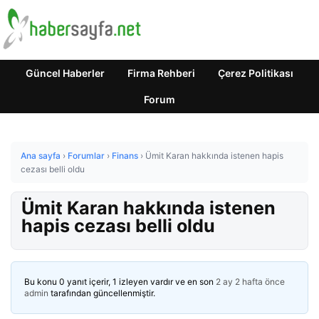
Güncel Haberler
Firma Rehberi
Çerez Politikası
Forum
Ana sayfa
›
Forumlar
›
Finans
›
Ümit Karan hakkında istenen hapis
cezası belli oldu
Ümit Karan hakkında istenen
hapis cezası belli oldu
Bu konu 0 yanıt içerir, 1 izleyen vardır ve en son
2 ay 2 hafta önce
admin
tarafından güncellenmiştir.