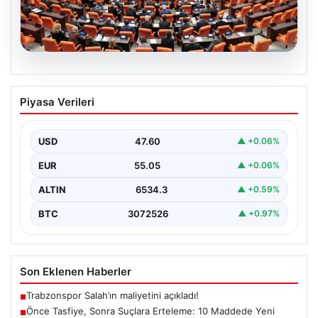
05.08.2026
Önce Tasfiye, Sonra Suçlara Erteleme:
Piyasa Verileri
10 Maddede Yeni Süreç Yasası
Detayları
USD
47.60
▲ +0.06%
Güvenlik alanındaki önemli gelişmelerden biri olarak,
terörle mücadeleye yeni bir yapısal çerçeve getiren
EUR
55.05
▲ +0.06%
yasa…
ALTIN
6534.3
▲ +0.59%
BTC
3072526
▲ +0.97%
Son Eklenen Haberler
Trabzonspor Salah’ın maliyetini açıkladı!
■
Önce Tasfiye, Sonra Suçlara Erteleme: 10 Maddede Yeni
■