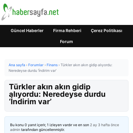
Güncel Haberler
Firma Rehberi
Çerez Politikası
Forum
Ana sayfa
›
Forumlar
›
Finans
›
Türkler akın akın gidip alıyordu:
Neredeyse durdu ‘İndirim var’
Türkler akın akın gidip
alıyordu: Neredeyse durdu
‘İndirim var’
Bu konu 0 yanıt içerir, 1 izleyen vardır ve en son
2 ay 3 hafta önce
admin
tarafından güncellenmiştir.