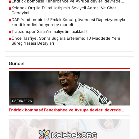
Endrick bombası! Fenerbahçe ve Avrupa devleri devrede…
■
Kelebek.Org İle Dijital İletişimin Seviyeli Adresi Ve Chat
■
Deneyimi
DAP Yapı’dan bir ilk! Emlak Konut güvencesi Dap vizyonuyla
■
kendi kendini ödeyen ev modeli
Trabzonspor Salah’ın maliyetini açıkladı!
■
Önce Tasfiye, Sonra Suçlara Erteleme: 10 Maddede Yeni
■
Süreç Yasası Detayları
Güncel
08/08/2026
Endrick bombası! Fenerbahçe ve Avrupa devleri devrede…