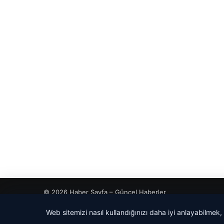
© 2026 Haber Sayfa – Güncel Haberler
Web sitemizi nasıl kullandığınızı daha iyi anlayabilmek,
cio