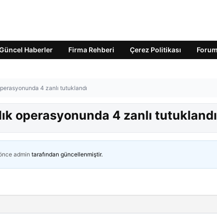
Güncel Haberler
Firma Rehberi
Çerez Politikası
Foru
 operasyonunda 4 zanlı tutuklandı
ılık operasyonunda 4 zanlı tutuklandı
 önce
admin
tarafından güncellenmiştir.