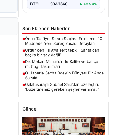
BTC
3043660
▲ +0.99%
Son Eklenen Haberler
Önce Tasfiye, Sonra Suçlara Erteleme: 10
■
Maddede Yeni Süreç Yasası Detayları
Ürdün’den FIFA’ya sert tepki: ‘Şantajdan
■
başka bir şey değil’
Dış Mekan Mimarisinde Kalite ve bahçe
■
mutfağı Tasarımları
O Haberle Sacha Boey’in Dünyası Bir Anda
■
Sarsıldı!
Galatasaraylı Gabriel Sara’dan özeleştiri:
■
‘Düzeltmemiz gereken şeyler var ama…’
Güncel