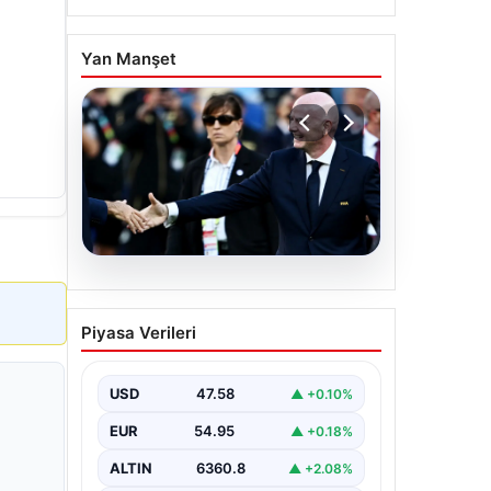
Yan Manşet
05.08.2026
Ürdün’den FIFA’ya sert
Piyasa Verileri
tepki: ‘Şantajdan başka bir
şey değil’
USD
47.58
▲ +0.10%
EUR
54.95
▲ +0.18%
ALTIN
6360.8
▲ +2.08%