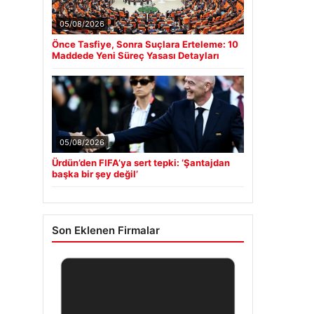
05/08/2026
Önce Tasfiye, Sonra Suçlara Erteleme: 10
Maddede Yeni Süreç Yasası Detayları
05/08/2026
Ürdün’den FIFA’ya sert tepki: ‘Şantajdan
başka bir şey değil’
Son Eklenen Firmalar