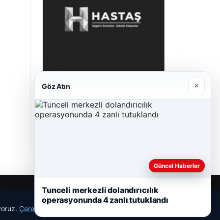
×
Göz Atın
Hastaş Beton
26/05/2026
Güncel Haberler
Tunceli merkezli dolandırıcılık
operasyonunda 4 zanlı tutuklandı
ıyoruz.
Çerez Politikamız
Reddet
Kabul Et