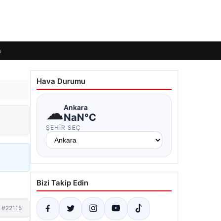
m
Hava Durumu
☁
Ankara
NaN°C
ŞEHIR SEÇ
Bizi Takip Edin
#22115