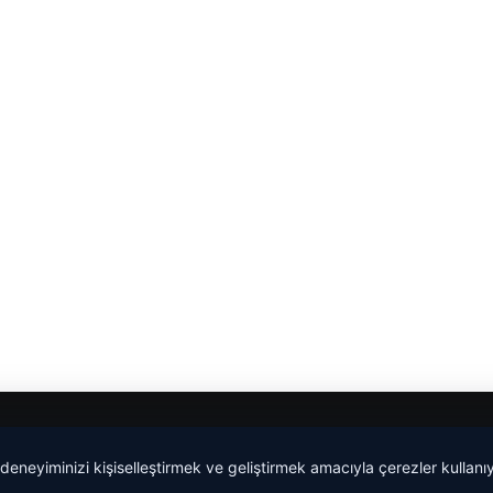
malta work and study
|
lemagrup.com.tr
 deneyiminizi kişiselleştirmek ve geliştirmek amacıyla çerezler kullan