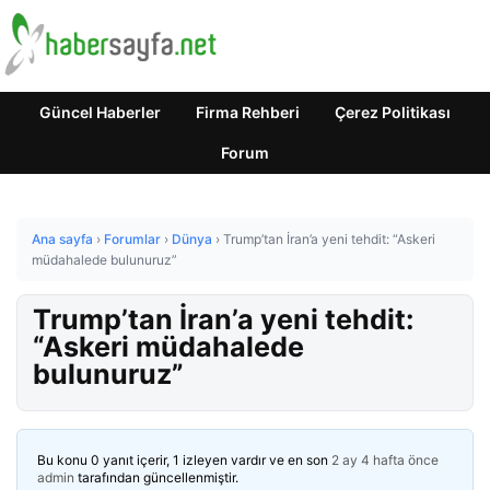
Güncel Haberler
Firma Rehberi
Çerez Politikası
Forum
Ana sayfa
›
Forumlar
›
Dünya
›
Trump’tan İran’a yeni tehdit: “Askeri
müdahalede bulunuruz”
Trump’tan İran’a yeni tehdit:
“Askeri müdahalede
bulunuruz”
Bu konu 0 yanıt içerir, 1 izleyen vardır ve en son
2 ay 4 hafta önce
admin
tarafından güncellenmiştir.