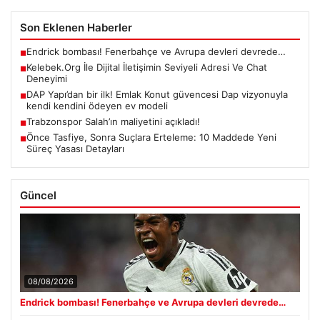
Son Eklenen Haberler
Endrick bombası! Fenerbahçe ve Avrupa devleri devrede…
■
Kelebek.Org İle Dijital İletişimin Seviyeli Adresi Ve Chat
■
Deneyimi
DAP Yapı’dan bir ilk! Emlak Konut güvencesi Dap vizyonuyla
■
kendi kendini ödeyen ev modeli
Trabzonspor Salah’ın maliyetini açıkladı!
■
Önce Tasfiye, Sonra Suçlara Erteleme: 10 Maddede Yeni
■
Süreç Yasası Detayları
Güncel
08/08/2026
Endrick bombası! Fenerbahçe ve Avrupa devleri devrede…