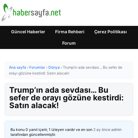
Güncel Haberler
Firma Rehberi
Çerez Politikası
Forum
Ana sayfa
›
Forumlar
›
Dünya
›
Trump’ın ada sevdası… Bu sefer de
orayı gözüne kestirdi: Satın alacak!
Trump’ın ada sevdası… Bu
sefer de orayı gözüne kestirdi:
Satın alacak!
Bu konu 0 yanıt içerir, 1 izleyen vardır ve en son
2 ay önce
admin
tarafından güncellenmiştir.