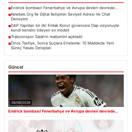
Endrick bombası! Fenerbahçe ve Avrupa devleri devrede…
■
Kelebek.Org İle Dijital İletişimin Seviyeli Adresi Ve Chat
■
Deneyimi
DAP Yapı’dan bir ilk! Emlak Konut güvencesi Dap vizyonuyla
■
kendi kendini ödeyen ev modeli
Trabzonspor Salah’ın maliyetini açıkladı!
■
Önce Tasfiye, Sonra Suçlara Erteleme: 10 Maddede Yeni
■
Süreç Yasası Detayları
Güncel
08/08/2026
Endrick bombası! Fenerbahçe ve Avrupa devleri devrede…