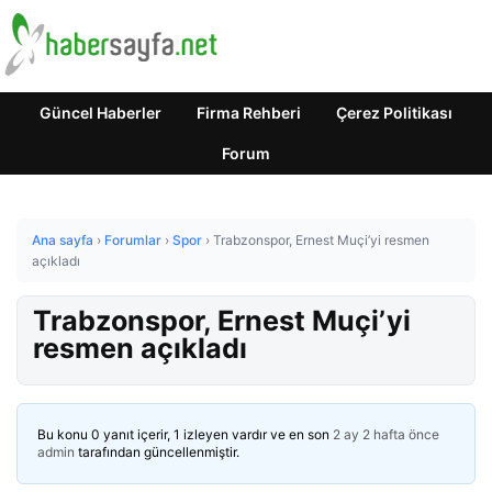
Güncel Haberler
Firma Rehberi
Çerez Politikası
Forum
Ana sayfa
›
Forumlar
›
Spor
›
Trabzonspor, Ernest Muçi’yi resmen
açıkladı
Trabzonspor, Ernest Muçi’yi
resmen açıkladı
Bu konu 0 yanıt içerir, 1 izleyen vardır ve en son
2 ay 2 hafta önce
admin
tarafından güncellenmiştir.