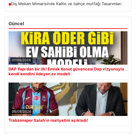
Dış Mekan Mimarisinde Kalite ve bahçe mutfağı Tasarımları
■
Güncel
07/08/2026
DAP Yapı’dan bir ilk! Emlak Konut güvencesi Dap vizyonuyla
kendi kendini ödeyen ev modeli
06/08/2026
Trabzonspor Salah’ın maliyetini açıkladı!