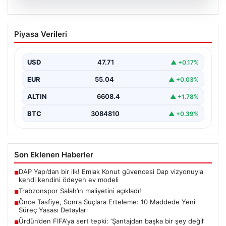
06.08.2026
Trabzonspor Salah’ın maliyetini
Piyasa Verileri
açıkladı!
USD
47.71
▲ +0.17%
EUR
55.04
▲ +0.03%
ALTIN
6608.4
▲ +1.78%
BTC
3084810
▲ +0.39%
Son Eklenen Haberler
DAP Yapı’dan bir ilk! Emlak Konut güvencesi Dap vizyonuyla
■
kendi kendini ödeyen ev modeli
Trabzonspor Salah’ın maliyetini açıkladı!
■
Önce Tasfiye, Sonra Suçlara Erteleme: 10 Maddede Yeni
■
Süreç Yasası Detayları
Ürdün’den FIFA’ya sert tepki: ‘Şantajdan başka bir şey değil’
■