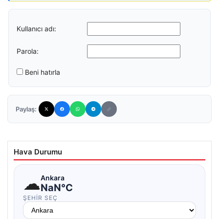
Kullanıcı adı:
Parola:
Beni hatırla
Paylaş:
Hava Durumu
☁
Ankara
NaN°C
ŞEHIR SEÇ