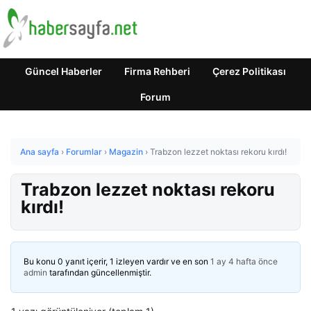
Güncel Haberler
Firma Rehberi
Çerez Politikası
Forum
Ana sayfa
›
Forumlar
›
Magazin
›
Trabzon lezzet noktası rekoru kırdı!
Trabzon lezzet noktası rekoru
kırdı!
Bu konu 0 yanıt içerir, 1 izleyen vardır ve en son
1 ay 4 hafta önce
admin
tarafından güncellenmiştir.