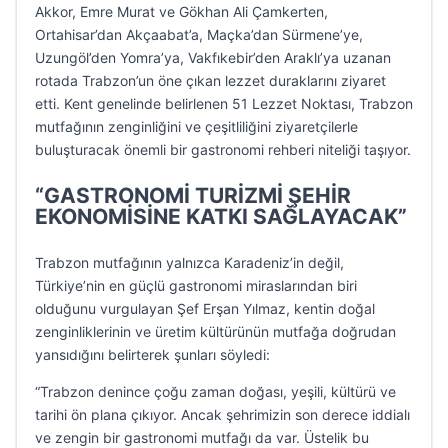
Akkor, Emre Murat ve Gökhan Ali Çamkerten,
Ortahisar’dan Akçaabat’a, Maçka’dan Sürmene’ye,
Uzungöl’den Yomra’ya, Vakfıkebir’den Araklı’ya uzanan
rotada Trabzon’un öne çıkan lezzet duraklarını ziyaret
etti. Kent genelinde belirlenen 51 Lezzet Noktası, Trabzon
mutfağının zenginliğini ve çeşitliliğini ziyaretçilerle
buluşturacak önemli bir gastronomi rehberi niteliği taşıyor.
“GASTRONOMİ TURİZMİ ŞEHİR
EKONOMİSİNE KATKI SAĞLAYACAK”
Trabzon mutfağının yalnızca Karadeniz’in değil,
Türkiye’nin en güçlü gastronomi miraslarından biri
olduğunu vurgulayan Şef Erşan Yılmaz, kentin doğal
zenginliklerinin ve üretim kültürünün mutfağa doğrudan
yansıdığını belirterek şunları söyledi:
“Trabzon denince çoğu zaman doğası, yeşili, kültürü ve
tarihi ön plana çıkıyor. Ancak şehrimizin son derece iddialı
ve zengin bir gastronomi mutfağı da var. Üstelik bu