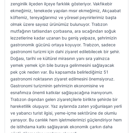
zenginlik ilçeden ilçeye farklılık gösteriyor. Vakfıkebir
ekmeğimiz, tenekede yapılan mısır ekmeğimiz, Akçaabat
köftemiz, tereyağlarımız ve yöresel peynirlerimiz başta
olmak üzere sayısız ürünümüz bulunuyor. Trabzon
mutfağının tatlısından çorbasına, ara sıcağından soğuk
lezzetlerine kadar uzanan bu geniş yelpaze, şehrimizin
gastronomik gücünü ortaya koyuyor. Trabzon, sadece
gastronomi turizmi için dahi ziyaret edilebilecek bir şehir.
Doğası, tarihi ve kültürel mirasının yanı sıra yalnızca
yemek yemek için bile buraya gelinmesini sağlayacak
pek çok neden var. Bu kapsamda belirlediğimiz 51
gastronomi noktasının ziyaret edilmesini önemsiyoruz.
Gastronomi turizminin şehrimizin ekonomisine ve
esnafımıza önemli katkılar sağlayacağına inanıyorum.
Trabzon dışından gelen ziyaretçilerle birlikte şehirde bir
hareketlilik oluşuyor. Yaz aylarında zaten yoğunlaşan yerli
ve yabancı turist ilgisi, yeme-içme sektörüne de olumlu
yansıyor. Bu canlılık hem işletmelerimizi güçlendiriyor hem
de istihdama katkı sağlayarak ekonomik çarkın daha