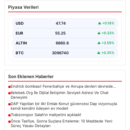
Kelebek.Org İle Dijital İletişimin Seviyeli
Piyasa Verileri
Adresi Ve Chat Deneyimi
İnternet ortamında kullanıcıların kaliteli bir biçimde
iletişim oluşturması ciddi bir değer barındırmaktadır.
USD
47.74
▲ +0.18%
Halen birçok…
EUR
55.25
▲ +0.32%
ALTIN
6660.6
▲ +2.59%
BTC
3096740
▲ +0.35%
Son Eklenen Haberler
Endrick bombası! Fenerbahçe ve Avrupa devleri devrede…
■
Kelebek.Org İle Dijital İletişimin Seviyeli Adresi Ve Chat
■
Deneyimi
DAP Yapı’dan bir ilk! Emlak Konut güvencesi Dap vizyonuyla
■
kendi kendini ödeyen ev modeli
Trabzonspor Salah’ın maliyetini açıkladı!
■
Önce Tasfiye, Sonra Suçlara Erteleme: 10 Maddede Yeni
■
Süreç Yasası Detayları