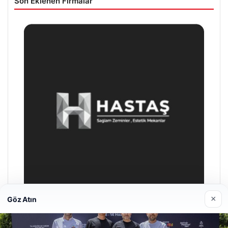
Son Eklenen Firmalar
×
Göz Atın
Enes Kaplan Avukatlık Bürosu