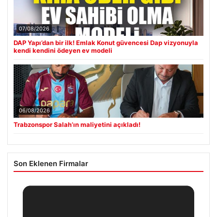
07/08/2026
DAP Yapı’dan bir ilk! Emlak Konut güvencesi Dap vizyonuyla
kendi kendini ödeyen ev modeli
06/08/2026
Trabzonspor Salah’ın maliyetini açıkladı!
Son Eklenen Firmalar