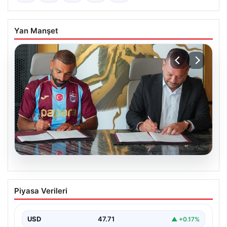
Yan Manşet
06.08.2026
Trabzonspor Salah’ın maliyetini
Piyasa Verileri
açıkladı!
USD
47.71
▲ +0.17%