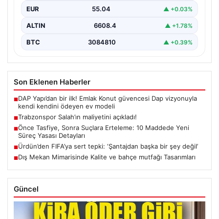
EUR
55.04
▲ +0.03%
ALTIN
6608.4
▲ +1.78%
BTC
3084810
▲ +0.39%
Son Eklenen Haberler
DAP Yapı’dan bir ilk! Emlak Konut güvencesi Dap vizyonuyla
■
kendi kendini ödeyen ev modeli
Trabzonspor Salah’ın maliyetini açıkladı!
■
Önce Tasfiye, Sonra Suçlara Erteleme: 10 Maddede Yeni
■
Süreç Yasası Detayları
Ürdün’den FIFA’ya sert tepki: ‘Şantajdan başka bir şey değil’
■
Dış Mekan Mimarisinde Kalite ve bahçe mutfağı Tasarımları
■
Güncel