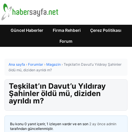
Güncel Haberler
Firma Rehberi
Çerez Politikası
Forum
Ana sayfa
›
Forumlar
›
Magazin
›
Teşkilat’ın Davut’u Yıldıray Şahinler
öldü mü, diziden ayrıldı m?
Teşkilat’ın Davut’u Yıldıray
Şahinler öldü mü, diziden
ayrıldı m?
Bu konu 0 yanıt içerir, 1 izleyen vardır ve en son
2 ay önce
admin
tarafından güncellenmiştir.