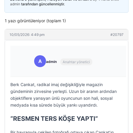
admin
tarafından güncellenmiştir.
1 yazı görüntüleniyor (toplam 1)
10/05/2026: 4:49 pm
#20797
A
admin
Anahtar yönetici
Berk Cankat, radikal imaj değişikliğiyle magazin
gündeminin zirvesine yerleşti. Uzun bir aranın ardından
objektiflere yansıyan ünlü oyuncunun son hali, sosyal
medyada kısa sürede büyük yankı uyandırdı.
“RESMEN TERS KÖŞE YAPTI”
Bir hayranıyla çekilen fotoğrafı ortaya çıkan Cankat’ın