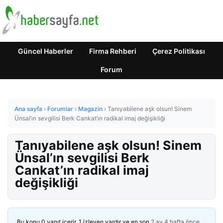
Güncel Haberler
Firma Rehberi
Çerez Politikası
Forum
Ana sayfa
›
Forumlar
›
Magazin
›
Tanıyabilene aşk olsun! Sinem
Ünsal’ın sevgilisi Berk Cankat’ın radikal imaj değişikliği
Tanıyabilene aşk olsun! Sinem
Ünsal’ın sevgilisi Berk
Cankat’ın radikal imaj
değişikliği
Bu konu 0 yanıt içerir, 1 izleyen vardır ve en son
2 ay 4 hafta önce