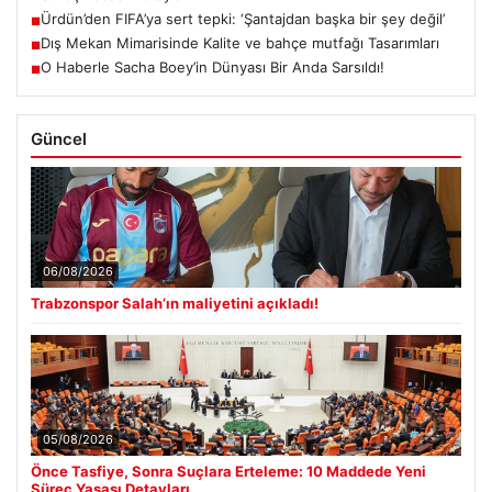
Ürdün’den FIFA’ya sert tepki: ‘Şantajdan başka bir şey değil’
■
Dış Mekan Mimarisinde Kalite ve bahçe mutfağı Tasarımları
■
O Haberle Sacha Boey’in Dünyası Bir Anda Sarsıldı!
■
Güncel
06/08/2026
Trabzonspor Salah’ın maliyetini açıkladı!
05/08/2026
Önce Tasfiye, Sonra Suçlara Erteleme: 10 Maddede Yeni
Süreç Yasası Detayları