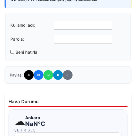
Kullanıcı adı:
Parola:
Beni hatırla
Paylaş:
Hava Durumu
☁
Ankara
NaN°C
ŞEHIR SEÇ