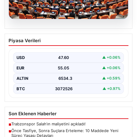
05.08.2026
Önce Tasfiye, Sonra Suçlara Erteleme:
Piyasa Verileri
10 Maddede Yeni Süreç Yasası
Detayları
USD
47.60
▲ +0.06%
Güvenlik alanındaki önemli gelişmelerden biri olarak,
terörle mücadeleye yeni bir yapısal çerçeve getiren
EUR
55.05
▲ +0.06%
yasa…
ALTIN
6534.3
▲ +0.59%
BTC
3072526
▲ +0.97%
Son Eklenen Haberler
Trabzonspor Salah’ın maliyetini açıkladı!
■
Önce Tasfiye, Sonra Suçlara Erteleme: 10 Maddede Yeni
■
Süreç Yasası Detayları