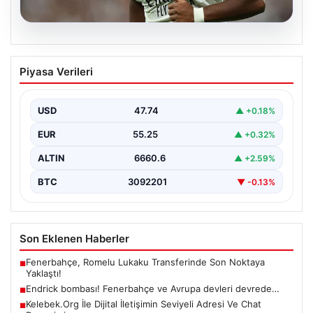
08.08.2026
Endrick bombası! Fenerbahçe ve
Piyasa Verileri
Avrupa devleri devrede…
USD
47.74
▲ +0.18%
EUR
55.25
▲ +0.32%
ALTIN
6660.6
▲ +2.59%
BTC
3092201
▼ -0.13%
Son Eklenen Haberler
Fenerbahçe, Romelu Lukaku Transferinde Son Noktaya
■
Yaklaştı!
Endrick bombası! Fenerbahçe ve Avrupa devleri devrede…
■
Kelebek.Org İle Dijital İletişimin Seviyeli Adresi Ve Chat
■