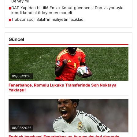
Deneyimi
DAP Yapı’dan bir ilk! Emlak Konut güvencesi Dap vizyonuyla
■
kendi kendini ödeyen ev modeli
Trabzonspor Salah’ın maliyetini açıkladı!
■
Güncel
09/08/2026
Fenerbahçe, Romelu Lukaku Transferinde Son Noktaya
Yaklaştı!
08/08/2026
Endrick bombası! Fenerbahçe ve Avrupa devleri devrede…