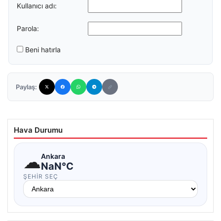
Kullanıcı adı:
Parola:
Beni hatırla
Paylaş:
Hava Durumu
☁
Ankara
NaN°C
ŞEHIR SEÇ