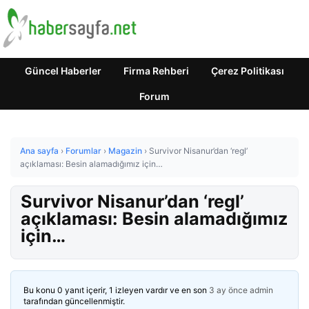
Güncel Haberler
Firma Rehberi
Çerez Politikası
Forum
Ana sayfa
›
Forumlar
›
Magazin
›
Survivor Nisanur’dan ‘regl’
açıklaması: Besin alamadığımız için…
Survivor Nisanur’dan ‘regl’
açıklaması: Besin alamadığımız
için…
Bu konu 0 yanıt içerir, 1 izleyen vardır ve en son
3 ay önce
admin
tarafından güncellenmiştir.