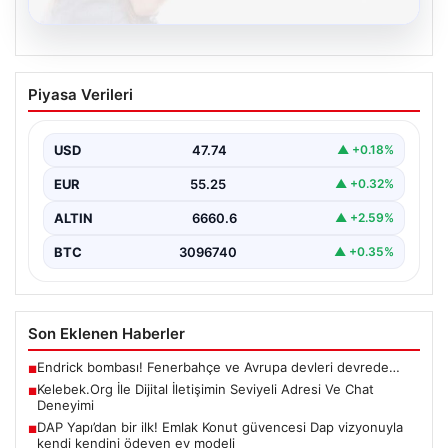
08.08.2026
Kelebek.Org İle Dijital İletişimin Seviyeli
Piyasa Verileri
Adresi Ve Chat Deneyimi
İnternet ortamında kullanıcıların kaliteli bir biçimde
iletişim oluşturması ciddi bir değer barındırmaktadır.
USD
47.74
▲ +0.18%
Halen birçok…
EUR
55.25
▲ +0.32%
ALTIN
6660.6
▲ +2.59%
BTC
3096740
▲ +0.35%
Son Eklenen Haberler
Endrick bombası! Fenerbahçe ve Avrupa devleri devrede…
■
Kelebek.Org İle Dijital İletişimin Seviyeli Adresi Ve Chat
■
Deneyimi
DAP Yapı’dan bir ilk! Emlak Konut güvencesi Dap vizyonuyla
■
kendi kendini ödeyen ev modeli