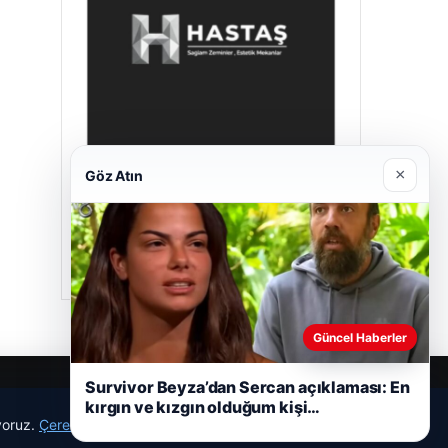
×
Göz Atın
Hastaş Beton
26/05/2026
Güncel Haberler
Survivor Beyza’dan Sercan açıklaması: En
kırgın ve kızgın olduğum kişi…
ıyoruz.
Çerez Politikamız
Reddet
Kabul Et