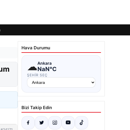
m
Hava Durumu
☁
Ankara
ğum
NaN°C
ŞEHIR SEÇ
Bizi Takip Edin
#24171