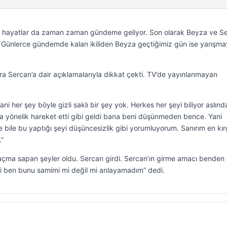
zel hayatlar da zaman zaman gündeme geliyor. Son olarak Beyza ve S
 Günlerce gündemde kalan ikiliden Beyza geçtiğimiz gün ise yarışm
a Sercan’a dair açıklamalarıyla dikkat çekti. TV’de yayınlanmayan
ni her şey böyle gizli saklı bir şey yok. Herkes her şeyi biliyor aslın
a yönelik hareket etti gibi geldi bana beni düşünmeden bence. Yani
e bile bu yaptığı şeyi düşüncesizlik gibi yorumluyorum. Sanırım en kır
.”
çma sapan şeyler oldu. Sercan girdi. Sercan’ın girme amacı benden
ni ben bunu samimi mi değil mi anlayamadım” dedi.