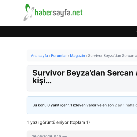
Ana sayfa
›
Forumlar
›
Magazin
›
Survivor Beyza’dan Sercan aç
Survivor Beyza’dan Sercan a
kişi…
Bu konu 0 yanıt içerir, 1 izleyen vardır ve en son
2 ay 1 hafta
1 yazı görüntüleniyor (toplam 1)
26/05/2026: 8:19 pm