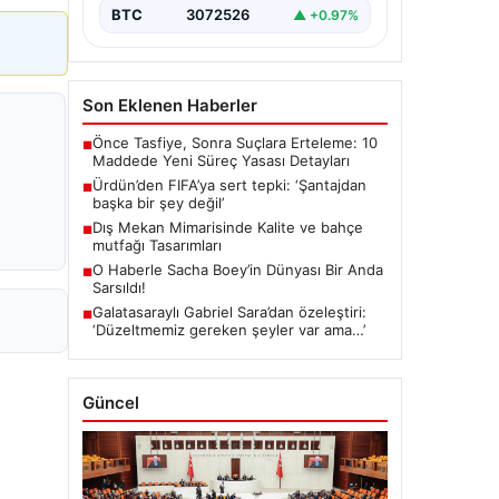
BTC
3072526
▲ +0.97%
Son Eklenen Haberler
Önce Tasfiye, Sonra Suçlara Erteleme: 10
■
Maddede Yeni Süreç Yasası Detayları
Ürdün’den FIFA’ya sert tepki: ‘Şantajdan
■
başka bir şey değil’
Dış Mekan Mimarisinde Kalite ve bahçe
■
mutfağı Tasarımları
O Haberle Sacha Boey’in Dünyası Bir Anda
■
Sarsıldı!
Galatasaraylı Gabriel Sara’dan özeleştiri:
■
‘Düzeltmemiz gereken şeyler var ama…’
Güncel