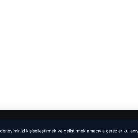
malta work and study
|
lemagrup.com.tr
 deneyiminizi kişiselleştirmek ve geliştirmek amacıyla çerezler kullan