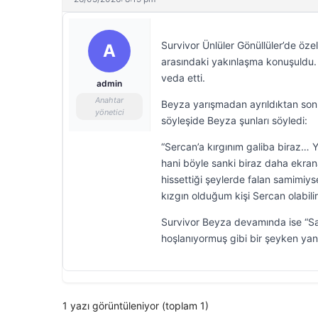
Survivor Ünlüler Gönüllüler’de ö
A
arasındaki yakınlaşma konuşuldu.
veda etti.
admin
Anahtar
Beyza yarışmadan ayrıldıktan sonr
yönetici
söyleşide Beyza şunları söyledi:
“Sercan’a kırgınım galiba biraz… Ya
hani böyle sanki biraz daha ekran
hissettiği şeylerde falan samimiys
kızgın olduğum kişi Sercan olabilir
Survivor Beyza devamında ise “Sa
hoşlanıyormuş gibi bir şeyken ya
1 yazı görüntüleniyor (toplam 1)