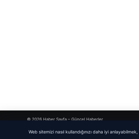
© 2026 Haber Sayfa – Güncel Haberler
Web sitemizi nasıl kullandığınızı daha iyi anlayabilmek,
cio