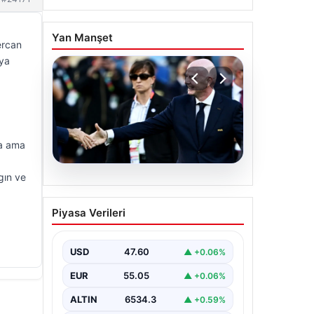
Yan Manşet
ercan
aya
da ama
gın ve
05.08.2026
Ürdün’den FIFA’ya sert
Piyasa Verileri
tepki: ‘Şantajdan başka bir
şey değil’
USD
47.60
▲ +0.06%
EUR
55.05
▲ +0.06%
ALTIN
6534.3
▲ +0.59%