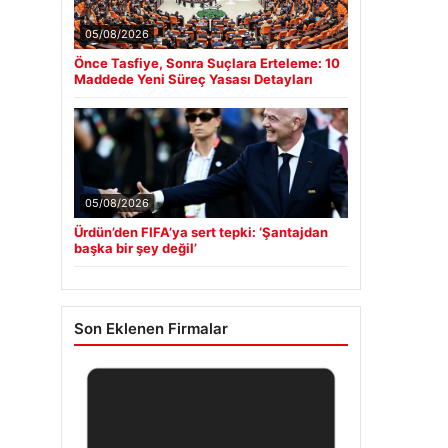
05/08/2026
Önce Tasfiye, Sonra Suçlara Erteleme: 10
Maddede Yeni Süreç Yasası Detayları
05/08/2026
Ürdün’den FIFA’ya sert tepki: ‘Şantajdan
başka bir şey değil’
Son Eklenen Firmalar