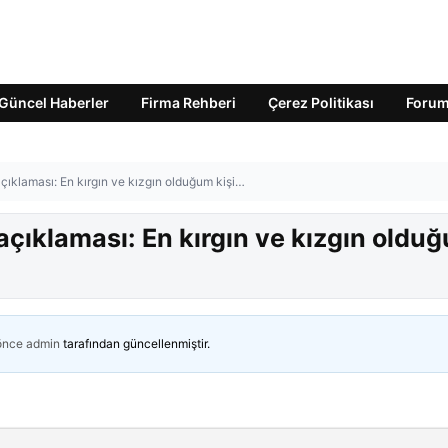
Güncel Haberler
Firma Rehberi
Çerez Politikası
Foru
ıklaması: En kırgın ve kızgın olduğum kişi…
çıklaması: En kırgın ve kızgın oldu
 önce
admin
tarafından güncellenmiştir.