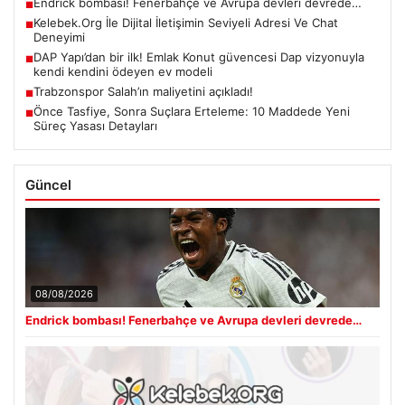
Endrick bombası! Fenerbahçe ve Avrupa devleri devrede…
■
Kelebek.Org İle Dijital İletişimin Seviyeli Adresi Ve Chat
■
Deneyimi
DAP Yapı’dan bir ilk! Emlak Konut güvencesi Dap vizyonuyla
■
kendi kendini ödeyen ev modeli
Trabzonspor Salah’ın maliyetini açıkladı!
■
Önce Tasfiye, Sonra Suçlara Erteleme: 10 Maddede Yeni
■
Süreç Yasası Detayları
Güncel
08/08/2026
Endrick bombası! Fenerbahçe ve Avrupa devleri devrede…