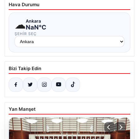
Hava Durumu
☁
Ankara
NaN°C
ŞEHIR SEÇ
Bizi Takip Edin
Yan Manşet