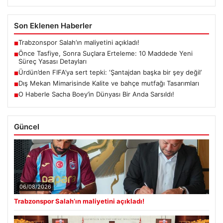
Son Eklenen Haberler
Trabzonspor Salah’ın maliyetini açıkladı!
■
Önce Tasfiye, Sonra Suçlara Erteleme: 10 Maddede Yeni
■
Süreç Yasası Detayları
Ürdün’den FIFA’ya sert tepki: ‘Şantajdan başka bir şey değil’
■
Dış Mekan Mimarisinde Kalite ve bahçe mutfağı Tasarımları
■
O Haberle Sacha Boey’in Dünyası Bir Anda Sarsıldı!
■
Güncel
06/08/2026
Trabzonspor Salah’ın maliyetini açıkladı!