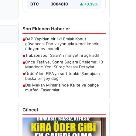
BTC
3084810
▲ +0.39%
Son Eklenen Haberler
DAP Yapı’dan bir ilk! Emlak Konut
■
güvencesi Dap vizyonuyla kendi kendini
ödeyen ev modeli
Trabzonspor Salah’ın maliyetini açıkladı!
■
Önce Tasfiye, Sonra Suçlara Erteleme: 10
■
Maddede Yeni Süreç Yasası Detayları
Ürdün’den FIFA’ya sert tepki: ‘Şantajdan
■
başka bir şey değil’
Dış Mekan Mimarisinde Kalite ve bahçe
■
mutfağı Tasarımları
Güncel