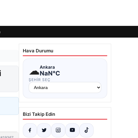
m
Hava Durumu
☁
Ankara
i
NaN°C
ŞEHIR SEÇ
Bizi Takip Edin
#19367