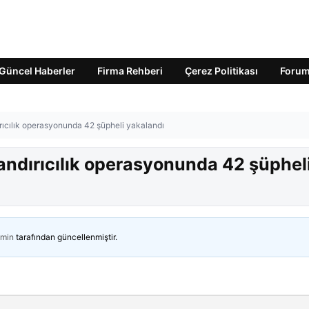
Güncel Haberler
Firma Rehberi
Çerez Politikası
Foru
ırıcılık operasyonunda 42 şüpheli yakalandı
landırıcılık operasyonunda 42 şüphel
min
tarafından güncellenmiştir.