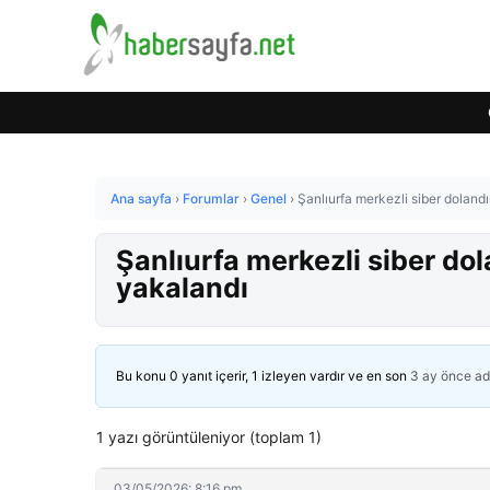
Ana sayfa
›
Forumlar
›
Genel
›
Şanlıurfa merkezli siber doland
Şanlıurfa merkezli siber do
yakalandı
Bu konu 0 yanıt içerir, 1 izleyen vardır ve en son
3 ay önce
ad
1 yazı görüntüleniyor (toplam 1)
03/05/2026: 8:16 pm