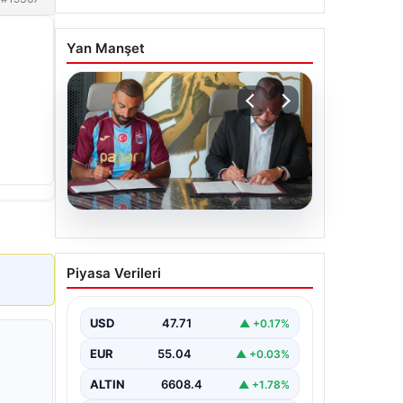
Yan Manşet
06.08.2026
Trabzonspor Salah’ın
Piyasa Verileri
maliyetini açıkladı!
USD
47.71
▲ +0.17%
EUR
55.04
▲ +0.03%
ALTIN
6608.4
▲ +1.78%