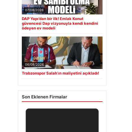
07/08/2026
DAP Yapı’dan bir ilk! Emlak Konut
güvencesi Dap vizyonuyla kendi kendini
ödeyen ev modeli
06/08/2026
Trabzonspor Salah’ın maliyetini açıkladı!
Son Eklenen Firmalar