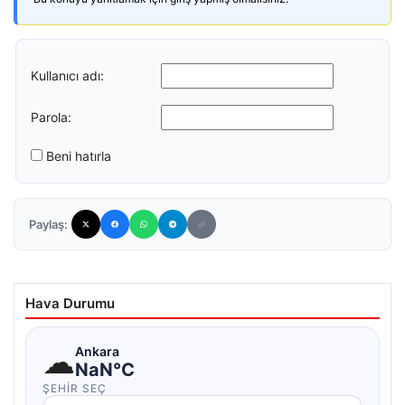
Kullanıcı adı:
Parola:
Beni hatırla
Paylaş:
Hava Durumu
☁
Ankara
NaN°C
ŞEHIR SEÇ