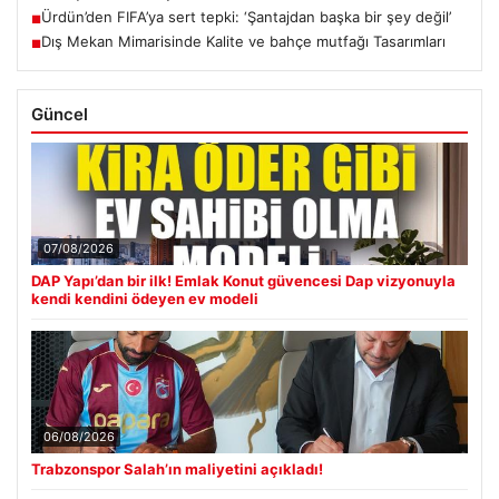
Ürdün’den FIFA’ya sert tepki: ‘Şantajdan başka bir şey değil’
■
Dış Mekan Mimarisinde Kalite ve bahçe mutfağı Tasarımları
■
Güncel
07/08/2026
DAP Yapı’dan bir ilk! Emlak Konut güvencesi Dap vizyonuyla
kendi kendini ödeyen ev modeli
06/08/2026
Trabzonspor Salah’ın maliyetini açıkladı!