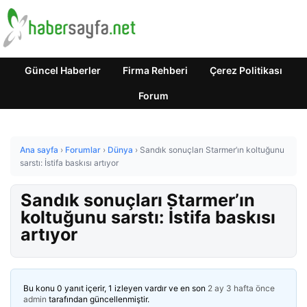
Güncel Haberler
Firma Rehberi
Çerez Politikası
Forum
Ana sayfa
›
Forumlar
›
Dünya
›
Sandık sonuçları Starmer’ın koltuğunu
sarstı: İstifa baskısı artıyor
Sandık sonuçları Starmer’ın
koltuğunu sarstı: İstifa baskısı
artıyor
Bu konu 0 yanıt içerir, 1 izleyen vardır ve en son
2 ay 3 hafta önce
admin
tarafından güncellenmiştir.