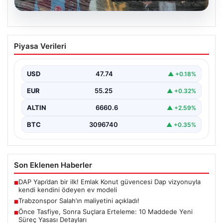
06.08.2026
Trabzonspor Salah’ın maliyetini
Piyasa Verileri
açıkladı!
USD
47.74
▲ +0.18%
EUR
55.25
▲ +0.32%
ALTIN
6660.6
▲ +2.59%
BTC
3096740
▲ +0.35%
Son Eklenen Haberler
DAP Yapı’dan bir ilk! Emlak Konut güvencesi Dap vizyonuyla
■
kendi kendini ödeyen ev modeli
Trabzonspor Salah’ın maliyetini açıkladı!
■
Önce Tasfiye, Sonra Suçlara Erteleme: 10 Maddede Yeni
■
Süreç Yasası Detayları