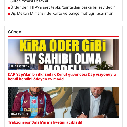
Süreç Yasası Detayları
Ürdün’den FIFA’ya sert tepki: ‘Şantajdan başka bir şey değil’
■
Dış Mekan Mimarisinde Kalite ve bahçe mutfağı Tasarımları
■
Güncel
07/08/2026
DAP Yapı’dan bir ilk! Emlak Konut güvencesi Dap vizyonuyla
kendi kendini ödeyen ev modeli
06/08/2026
Trabzonspor Salah’ın maliyetini açıkladı!