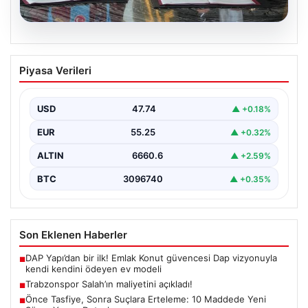
06.08.2026
Trabzonspor Salah’ın maliyetini
Piyasa Verileri
açıkladı!
USD
47.74
▲ +0.18%
EUR
55.25
▲ +0.32%
ALTIN
6660.6
▲ +2.59%
BTC
3096740
▲ +0.35%
Son Eklenen Haberler
DAP Yapı’dan bir ilk! Emlak Konut güvencesi Dap vizyonuyla
■
kendi kendini ödeyen ev modeli
Trabzonspor Salah’ın maliyetini açıkladı!
■
Önce Tasfiye, Sonra Suçlara Erteleme: 10 Maddede Yeni
■