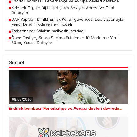
Endrick bombası! Fenerbahçe ve Avrupa devleri devrede…
■
Kelebek.Org İle Dijital İletişimin Seviyeli Adresi Ve Chat
■
Deneyimi
DAP Yapı’dan bir ilk! Emlak Konut güvencesi Dap vizyonuyla
■
kendi kendini ödeyen ev modeli
Trabzonspor Salah’ın maliyetini açıkladı!
■
Önce Tasfiye, Sonra Suçlara Erteleme: 10 Maddede Yeni
■
Süreç Yasası Detayları
Güncel
08/08/2026
Endrick bombası! Fenerbahçe ve Avrupa devleri devrede…