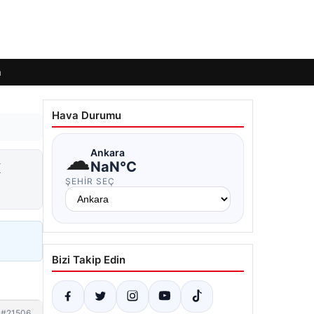
m
Hava Durumu
☁
Ankara
x
NaN°C
ŞEHIR SEÇ
Bizi Takip Edin
#21506