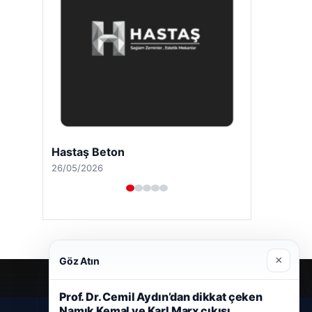
Hastaş Beton
26/05/2026
×
Göz Atın
Prof. Dr. Cemil Aydın’dan dikkat çeken
Namık Kemal ve Karl Marx çıkışı