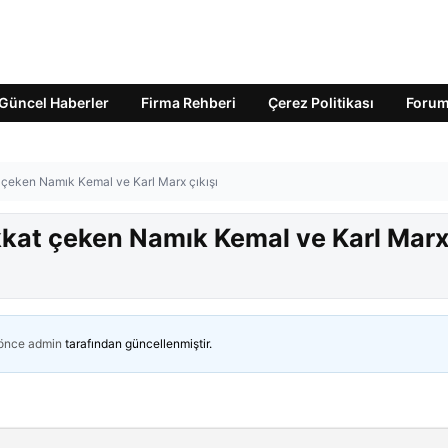
Güncel Haberler
Firma Rehberi
Çerez Politikası
Foru
t çeken Namık Kemal ve Karl Marx çıkışı
ikkat çeken Namık Kemal ve Karl Mar
 önce
admin
tarafından güncellenmiştir.