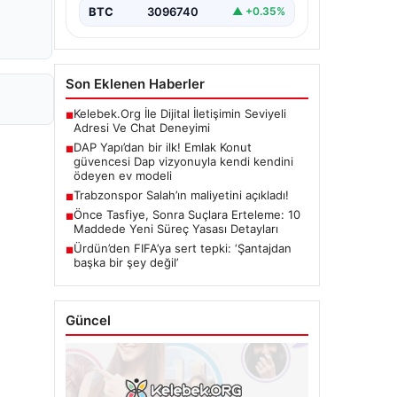
BTC
3096740
▲ +0.35%
Son Eklenen Haberler
Kelebek.Org İle Dijital İletişimin Seviyeli
■
Adresi Ve Chat Deneyimi
DAP Yapı’dan bir ilk! Emlak Konut
■
güvencesi Dap vizyonuyla kendi kendini
ödeyen ev modeli
Trabzonspor Salah’ın maliyetini açıkladı!
■
Önce Tasfiye, Sonra Suçlara Erteleme: 10
■
Maddede Yeni Süreç Yasası Detayları
Ürdün’den FIFA’ya sert tepki: ‘Şantajdan
■
başka bir şey değil’
Güncel