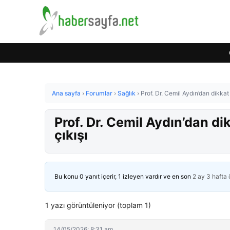
Ana sayfa
›
Forumlar
›
Sağlık
›
Prof. Dr. Cemil Aydın’dan dikka
Prof. Dr. Cemil Aydın’dan d
çıkışı
Bu konu 0 yanıt içerir, 1 izleyen vardır ve en son
2 ay 3 hafta
1 yazı görüntüleniyor (toplam 1)
14/05/2026: 8:31 am