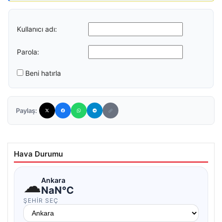
Kullanıcı adı:
Parola:
Beni hatırla
Paylaş:
Hava Durumu
☁
Ankara
NaN°C
ŞEHIR SEÇ