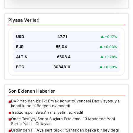
06.08.2026
Trabzonspor Salah’ın maliyetini
Piyasa Verileri
açıkladı!
USD
47.71
▲ +0.17%
EUR
55.04
▲ +0.03%
ALTIN
6608.4
▲ +1.78%
BTC
3084810
▲ +0.39%
Son Eklenen Haberler
DAP Yapı’dan bir ilk! Emlak Konut güvencesi Dap vizyonuyla
■
kendi kendini ödeyen ev modeli
Trabzonspor Salah’ın maliyetini açıkladı!
■
Önce Tasfiye, Sonra Suçlara Erteleme: 10 Maddede Yeni
■
Süreç Yasası Detayları
Ürdün’den FIFA’ya sert tepki: ‘Şantajdan başka bir şey değil’
■