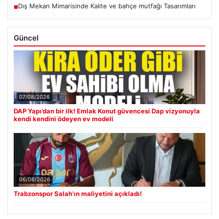
Dış Mekan Mimarisinde Kalite ve bahçe mutfağı Tasarımları
■
Güncel
07/08/2026
DAP Yapı’dan bir ilk! Emlak Konut güvencesi Dap vizyonuyla
kendi kendini ödeyen ev modeli
06/08/2026
Trabzonspor Salah’ın maliyetini açıkladı!