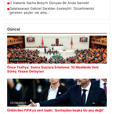
O Haberle Sacha Boey’in Dünyası Bir Anda Sarsıldı!
■
Galatasaraylı Gabriel Sara’dan özeleştiri: ‘Düzeltmemiz
■
gereken şeyler var ama…’
Güncel
05/08/2026
Önce Tasfiye, Sonra Suçlara Erteleme: 10 Maddede Yeni
Süreç Yasası Detayları
05/08/2026
Ürdün’den FIFA’ya sert tepki: ‘Şantajdan başka bir şey değil’