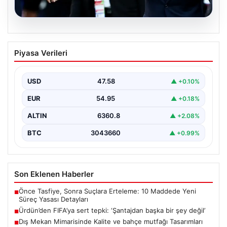
05.08.2026
Ürdün’den FIFA’ya sert tepki: ‘Şantajdan
Piyasa Verileri
başka bir şey değil’
USD
47.58
▲ +0.10%
EUR
54.95
▲ +0.18%
ALTIN
6360.8
▲ +2.08%
BTC
3043660
▲ +0.99%
Son Eklenen Haberler
Önce Tasfiye, Sonra Suçlara Erteleme: 10 Maddede Yeni
■
Süreç Yasası Detayları
Ürdün’den FIFA’ya sert tepki: ‘Şantajdan başka bir şey değil’
■
Dış Mekan Mimarisinde Kalite ve bahçe mutfağı Tasarımları
■