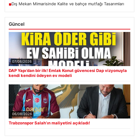
Dış Mekan Mimarisinde Kalite ve bahçe mutfağı Tasarımları
■
Güncel
07/08/2026
DAP Yapı’dan bir ilk! Emlak Konut güvencesi Dap vizyonuyla
kendi kendini ödeyen ev modeli
06/08/2026
Trabzonspor Salah’ın maliyetini açıkladı!