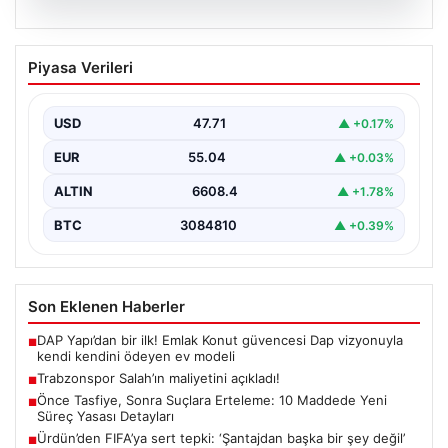
06.08.2026
Trabzonspor Salah’ın maliyetini
Piyasa Verileri
açıkladı!
USD
47.71
▲ +0.17%
EUR
55.04
▲ +0.03%
ALTIN
6608.4
▲ +1.78%
BTC
3084810
▲ +0.39%
Son Eklenen Haberler
DAP Yapı’dan bir ilk! Emlak Konut güvencesi Dap vizyonuyla
■
kendi kendini ödeyen ev modeli
Trabzonspor Salah’ın maliyetini açıkladı!
■
Önce Tasfiye, Sonra Suçlara Erteleme: 10 Maddede Yeni
■
Süreç Yasası Detayları
Ürdün’den FIFA’ya sert tepki: ‘Şantajdan başka bir şey değil’
■