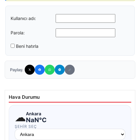
Kullanıcı adı:
Parola:
Beni hatırla
Paylaş:
Hava Durumu
☁
Ankara
NaN°C
ŞEHIR SEÇ