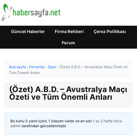
Güncel Haberler
Firma Rehberi
Çerez Politikası
Forum
Ana sayfa
›
Forumlar
›
Spor
›
(Özet) A.B.D. – Avustralya Maçı Özeti ve
Tüm Önemli Anları
(Özet) A.B.D. – Avustralya Maçı
Özeti ve Tüm Önemli Anları
Bu konu 0 yanıt içerir, 1 izleyen vardır ve en son
1 ay 2 hafta önce
admin
tarafından güncellenmiştir.