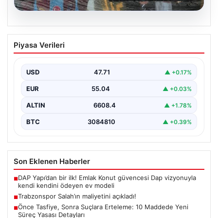
06.08.2026
Trabzonspor Salah’ın maliyetini
Piyasa Verileri
açıkladı!
USD
47.71
▲ +0.17%
EUR
55.04
▲ +0.03%
ALTIN
6608.4
▲ +1.78%
BTC
3084810
▲ +0.39%
Son Eklenen Haberler
DAP Yapı’dan bir ilk! Emlak Konut güvencesi Dap vizyonuyla
■
kendi kendini ödeyen ev modeli
Trabzonspor Salah’ın maliyetini açıkladı!
■
Önce Tasfiye, Sonra Suçlara Erteleme: 10 Maddede Yeni
■
Süreç Yasası Detayları