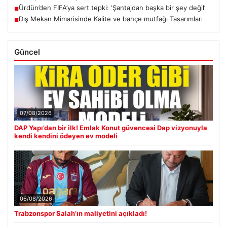
Ürdün’den FIFA’ya sert tepki: ‘Şantajdan başka bir şey değil’
■
Dış Mekan Mimarisinde Kalite ve bahçe mutfağı Tasarımları
■
Güncel
07/08/2026
DAP Yapı’dan bir ilk! Emlak Konut güvencesi Dap vizyonuyla
kendi kendini ödeyen ev modeli
06/08/2026
Trabzonspor Salah’ın maliyetini açıkladı!