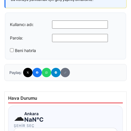
Kullanıcı adı:
Parola:
Beni hatırla
Paylaş:
Hava Durumu
☁
Ankara
NaN°C
ŞEHIR SEÇ