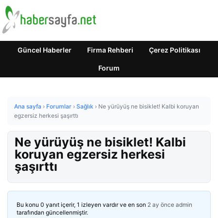
Güncel Haberler
Firma Rehberi
Çerez Politikası
Forum
Ana sayfa
›
Forumlar
›
Sağlık
›
Ne yürüyüş ne bisiklet! Kalbi koruyan
egzersiz herkesi şaşırttı
Ne yürüyüş ne bisiklet! Kalbi
koruyan egzersiz herkesi
şaşırttı
Bu konu 0 yanıt içerir, 1 izleyen vardır ve en son
2 ay önce
admin
tarafından güncellenmiştir.