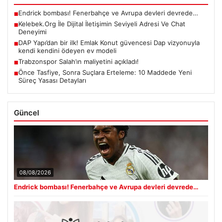
Endrick bombası! Fenerbahçe ve Avrupa devleri devrede…
■
Kelebek.Org İle Dijital İletişimin Seviyeli Adresi Ve Chat
■
Deneyimi
DAP Yapı’dan bir ilk! Emlak Konut güvencesi Dap vizyonuyla
■
kendi kendini ödeyen ev modeli
Trabzonspor Salah’ın maliyetini açıkladı!
■
Önce Tasfiye, Sonra Suçlara Erteleme: 10 Maddede Yeni
■
Süreç Yasası Detayları
Güncel
08/08/2026
Endrick bombası! Fenerbahçe ve Avrupa devleri devrede…