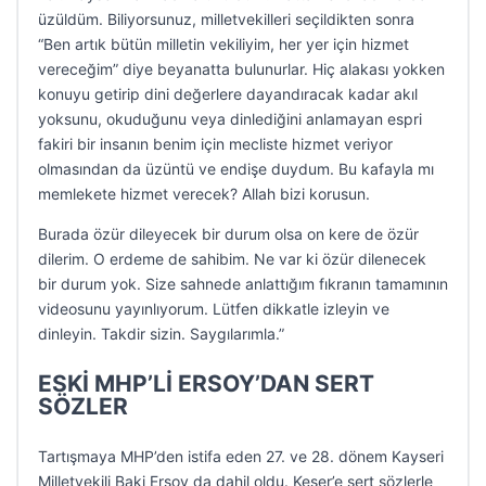
üzüldüm. Biliyorsunuz, milletvekilleri seçildikten sonra
“Ben artık bütün milletin vekiliyim, her yer için hizmet
vereceğim” diye beyanatta bulunurlar. Hiç alakası yokken
konuyu getirip dini değerlere dayandıracak kadar akıl
yoksunu, okuduğunu veya dinlediğini anlamayan espri
fakiri bir insanın benim için mecliste hizmet veriyor
olmasından da üzüntü ve endişe duydum. Bu kafayla mı
memlekete hizmet verecek? Allah bizi korusun.
Burada özür dileyecek bir durum olsa on kere de özür
dilerim. O erdeme de sahibim. Ne var ki özür dilenecek
bir durum yok. Size sahnede anlattığım fıkranın tamamının
videosunu yayınlıyorum. Lütfen dikkatle izleyin ve
dinleyin. Takdir sizin. Saygılarımla.”
ESKİ MHP’Lİ ERSOY’DAN SERT
SÖZLER
Tartışmaya MHP’den istifa eden 27. ve 28. dönem Kayseri
Milletvekili Baki Ersoy da dahil oldu. Keser’e sert sözlerle