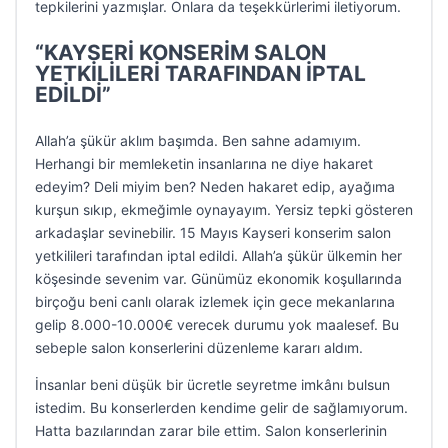
tepkilerini yazmışlar. Onlara da teşekkürlerimi iletiyorum.
“KAYSERİ KONSERİM SALON
YETKİLİLERİ TARAFINDAN İPTAL
EDİLDİ”
Allah’a şükür aklım başımda. Ben sahne adamıyım.
Herhangi bir memleketin insanlarına ne diye hakaret
edeyim? Deli miyim ben? Neden hakaret edip, ayağıma
kurşun sıkıp, ekmeğimle oynayayım. Yersiz tepki gösteren
arkadaşlar sevinebilir. 15 Mayıs Kayseri konserim salon
yetkilileri tarafından iptal edildi. Allah’a şükür ülkemin her
köşesinde sevenim var. Günümüz ekonomik koşullarında
birçoğu beni canlı olarak izlemek için gece mekanlarına
gelip 8.000-10.000€ verecek durumu yok maalesef. Bu
sebeple salon konserlerini düzenleme kararı aldım.
İnsanlar beni düşük bir ücretle seyretme imkânı bulsun
istedim. Bu konserlerden kendime gelir de sağlamıyorum.
Hatta bazılarından zarar bile ettim. Salon konserlerinin