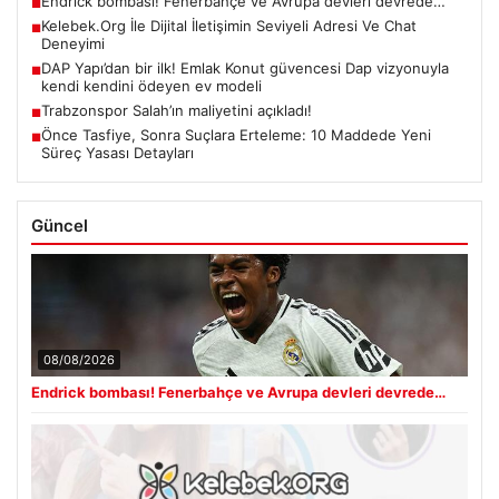
Endrick bombası! Fenerbahçe ve Avrupa devleri devrede…
■
Kelebek.Org İle Dijital İletişimin Seviyeli Adresi Ve Chat
■
Deneyimi
DAP Yapı’dan bir ilk! Emlak Konut güvencesi Dap vizyonuyla
■
kendi kendini ödeyen ev modeli
Trabzonspor Salah’ın maliyetini açıkladı!
■
Önce Tasfiye, Sonra Suçlara Erteleme: 10 Maddede Yeni
■
Süreç Yasası Detayları
Güncel
08/08/2026
Endrick bombası! Fenerbahçe ve Avrupa devleri devrede…