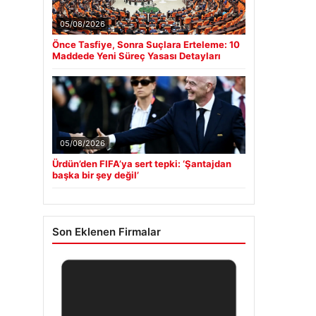
05/08/2026
Önce Tasfiye, Sonra Suçlara Erteleme: 10
Maddede Yeni Süreç Yasası Detayları
05/08/2026
Ürdün’den FIFA’ya sert tepki: ‘Şantajdan
başka bir şey değil’
Son Eklenen Firmalar