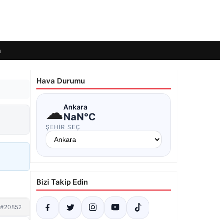
m
Hava Durumu
☁
Ankara
NaN°C
ŞEHIR SEÇ
Bizi Takip Edin
#20852