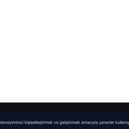
malta work and study
|
lemagrup.com.tr
 deneyiminizi kişiselleştirmek ve geliştirmek amacıyla çerezler kullan