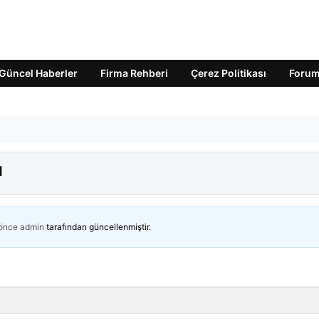
Güncel Haberler
Firma Rehberi
Çerez Politikası
Foru
ı
 önce
admin
tarafından güncellenmiştir.