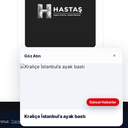
×
Göz Atın
Hastaş Beton
26/05/2026
Güncel Haberler
Kraliçe İstanbul’a ayak bastı
ıyoruz.
Çerez Politikamız
Reddet
Kabul Et