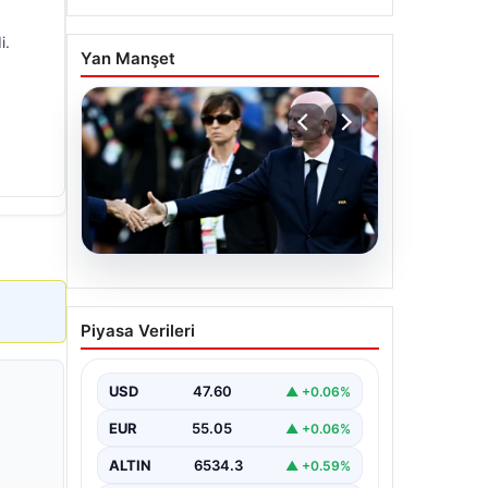
i.
Yan Manşet
05.08.2026
Ürdün’den FIFA’ya sert
Piyasa Verileri
tepki: ‘Şantajdan başka bir
şey değil’
USD
47.60
▲ +0.06%
EUR
55.05
▲ +0.06%
ALTIN
6534.3
▲ +0.59%