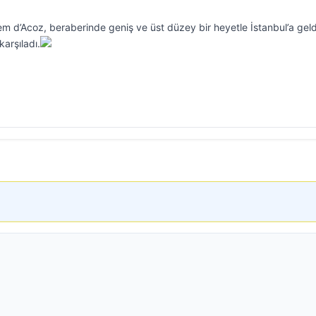
em d’Acoz, beraberinde geniş ve üst düzey bir heyetle İstanbul’a geld
karşıladı.