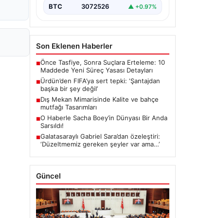
BTC
3072526
▲ +0.97%
Son Eklenen Haberler
Önce Tasfiye, Sonra Suçlara Erteleme: 10
■
Maddede Yeni Süreç Yasası Detayları
Ürdün’den FIFA’ya sert tepki: ‘Şantajdan
■
başka bir şey değil’
Dış Mekan Mimarisinde Kalite ve bahçe
■
mutfağı Tasarımları
O Haberle Sacha Boey’in Dünyası Bir Anda
■
Sarsıldı!
Galatasaraylı Gabriel Sara’dan özeleştiri:
■
‘Düzeltmemiz gereken şeyler var ama…’
Güncel