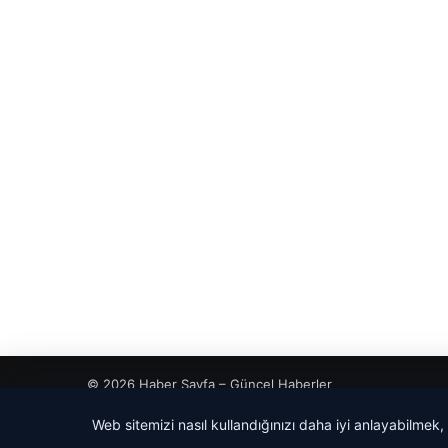
© 2026 Haber Sayfa – Güncel Haberler
Web sitemizi nasıl kullandığınızı daha iyi anlayabilmek,
tcio