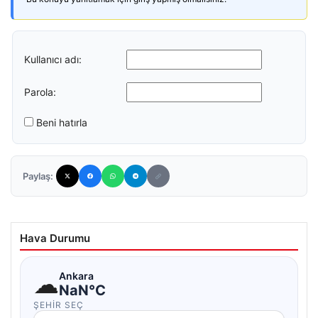
Kullanıcı adı:
Parola:
Beni hatırla
Paylaş:
Hava Durumu
☁
Ankara
NaN°C
ŞEHIR SEÇ