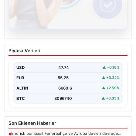
08.08.2026
Kelebek.Org İle Dijital İletişimin Seviyeli
Piyasa Verileri
Adresi Ve Chat Deneyimi
İnternet ortamında kullanıcıların kaliteli bir biçimde
iletişim oluşturması ciddi bir değer barındırmaktadır.
USD
47.74
▲ +0.18%
Halen birçok…
EUR
55.25
▲ +0.32%
ALTIN
6660.6
▲ +2.59%
BTC
3096740
▲ +0.35%
Son Eklenen Haberler
Endrick bombası! Fenerbahçe ve Avrupa devleri devrede…
■