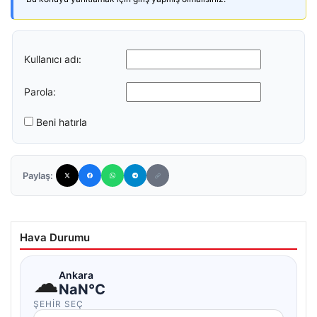
Kullanıcı adı:
Parola:
Beni hatırla
Paylaş:
Hava Durumu
☁
Ankara
NaN°C
ŞEHIR SEÇ