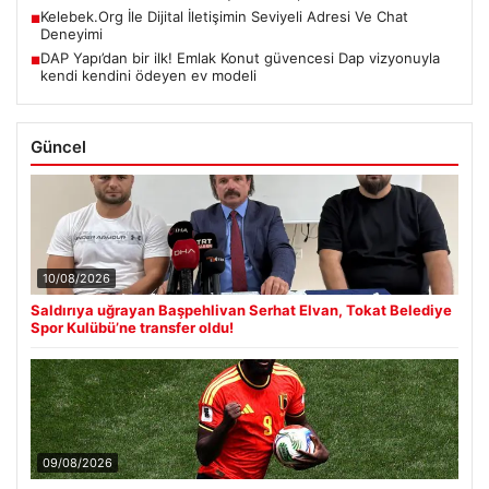
Kelebek.Org İle Dijital İletişimin Seviyeli Adresi Ve Chat
■
Deneyimi
DAP Yapı’dan bir ilk! Emlak Konut güvencesi Dap vizyonuyla
■
kendi kendini ödeyen ev modeli
Güncel
10/08/2026
Saldırıya uğrayan Başpehlivan Serhat Elvan, Tokat Belediye
Spor Kulübü’ne transfer oldu!
09/08/2026