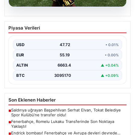
09.08.2026
Fenerbahçe, Romelu Lukaku
Piyasa Verileri
Transferinde Son Noktaya Yaklaştı!
Türkiye Süper Ligi'nin köklü kulüplerinden Fenerbahçe,
transfer sezonunun en önemli hamlelerinden biri olarak
USD
47.72
• 0.01%
gösterilen…
EUR
55.19
• 0.00%
ALTIN
6663.4
▲ +0.04%
BTC
3095170
▲ +0.09%
Son Eklenen Haberler
Saldırıya uğrayan Başpehlivan Serhat Elvan, Tokat Belediye
■
Spor Kulübü’ne transfer oldu!
Fenerbahçe, Romelu Lukaku Transferinde Son Noktaya
■
Yaklaştı!
Endrick bombası! Fenerbahçe ve Avrupa devleri devrede…
■